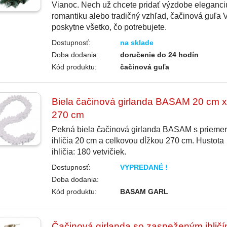
Vianoc. Nech už chcete pridať výzdobe eleganci
romantiku alebo tradičný vzhľad, čačinová guľa
poskytne všetko, čo potrebujete.
Dostupnosť:
na sklade
Doba dodania:
doručenie do 24 hodín
Kód produktu:
čačinová guľa
Biela čačinová girlanda BASAM 20 cm x
270 cm
Pekná biela čačinová girlanda BASAM s prieme
ihličia 20 cm a celkovou dĺžkou 270 cm. Hustota
ihličia: 180 vetvičiek.
Dostupnosť:
VYPREDANÉ !
Doba dodania:
Kód produktu:
BASAM GARL
Čačinová girlanda so zasneženým ihlič