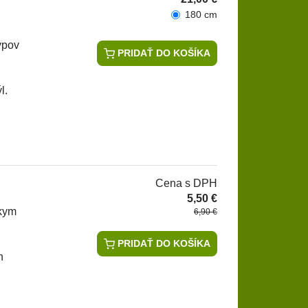
180 cm
ypov
PRIDAŤ DO KOŠÍKA
l.
Cena s DPH
5,50 €
tkym
6,90 €
PRIDAŤ DO KOŠÍKA
h