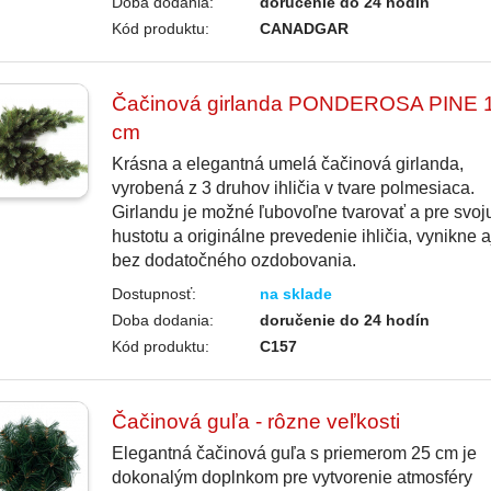
Doba dodania:
doručenie do 24 hodín
Kód produktu:
CANADGAR
Čačinová girlanda PONDEROSA PINE 
cm
Krásna a elegantná umelá čačinová girlanda,
vyrobená z 3 druhov ihličia v tvare polmesiaca.
Girlandu je možné ľubovoľne tvarovať a pre svoj
hustotu a originálne prevedenie ihličia, vynikne a
bez dodatočného ozdobovania.
Dostupnosť:
na sklade
Doba dodania:
doručenie do 24 hodín
Kód produktu:
C157
Čačinová guľa - rôzne veľkosti
Elegantná čačinová guľa s priemerom 25 cm je
dokonalým doplnkom pre vytvorenie atmosféry