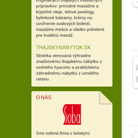
prípravkov: prírodné masážne a
kúpeľné oleje, telové peelingy,
bylinkové balzamy, krémy na
uvoľnenie svalových bolestí,
masážne mešce a všetko potrebné
pre kvalitnú masáž.
THAJSKYNABYTOK.SK
Stránka venovaná výhradne
značkovému thajskému nábytku z
vodného hyacintu a praktickému
záhradnému nábytku z umelého
ratanu.
O NÁS
Sme rodinná firma s bohatými