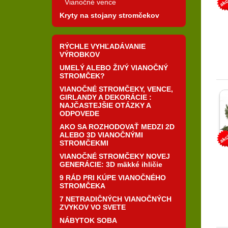
Vianočné vence
Kryty na stojany stromčekov
RÝCHLE VYHĽADÁVANIE
VÝROBKOV
UMELÝ ALEBO ŽIVÝ VIANOČNÝ
STROMČEK?
VIANOČNÉ STROMČEKY, VENCE,
GIRLANDY A DEKORÁCIE :
NAJČASTEJŠIE OTÁZKY A
ODPOVEDE
AKO SA ROZHODOVAŤ MEDZI 2D
ALEBO 3D VIANOČNÝMI
STROMČEKMI
VIANOČNÉ STROMČEKY NOVEJ
GENERÁCIE: 3D mäkké ihličie
9 RÁD PRI KÚPE VIANOČNÉHO
STROMČEKA
7 NETRADIČNÝCH VIANOČNÝCH
ZVYKOV VO SVETE
NÁBYTOK SOBA