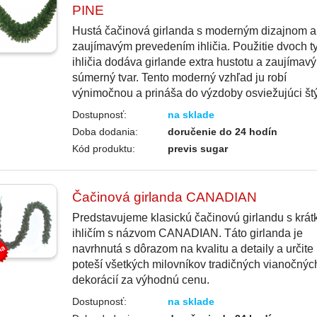
PINE
Hustá čačinová girlanda s moderným dizajnom a
zaujímavým prevedením ihličia. Použitie dvoch t
ihličia dodáva girlande extra hustotu a zaujímavý
súmerný tvar. Tento moderný vzhľad ju robí
výnimočnou a prináša do výzdoby osviežujúci štý
Dostupnosť:
na sklade
Doba dodania:
doručenie do 24 hodín
Kód produktu:
previs sugar
Čačinová girlanda CANADIAN
Predstavujeme klasickú čačinovú girlandu s krá
ihličím s názvom CANADIAN. Táto girlanda je
navrhnutá s dôrazom na kvalitu a detaily a určite
poteší všetkých milovníkov tradičných vianočnýc
dekorácií za výhodnú cenu.
Dostupnosť:
na sklade