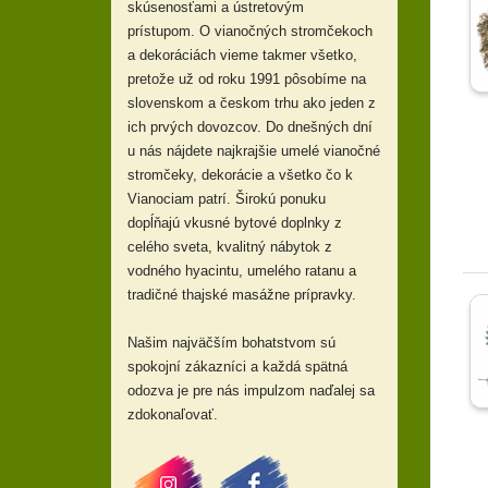
skúsenosťami a ústretovým
prístupom.
O vianočných stromčekoch
a dekoráciách vieme takmer všetko,
pretože už od
roku 1991 pôsobíme na
slovenskom a českom trhu ako jeden z
ich prvých dovozcov. Do dnešných dní
u nás nájdete najkrajšie umelé vianočné
stromčeky, dekorácie a všetko čo k
Vianociam patrí. Širokú ponuku
dopĺňajú
vkusné
bytové doplnky z
celého sveta, kvalitný nábytok z
vodného hyacintu, umelého ratanu a
tradičné thajské masážne prípravky.
Našim najväčším bohatstvom sú
spokojní zákazníci a každá spätná
odozva je pre nás impulzom naďalej sa
zdokonaľovať.