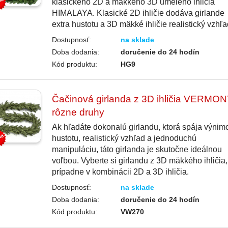
klasického 2D a mäkkého 3D umelého ihličia
HIMALAYA. Klasické 2D ihličie dodáva girlande
extra hustotu a 3D mäkké ihličie realistický vzhľa
Dostupnosť:
na sklade
Doba dodania:
doručenie do 24 hodín
Kód produktu:
HG9
Čačinová girlanda z 3D ihličia VERMON
rôzne druhy
Ak hľadáte dokonalú girlandu, ktorá spája výni
hustotu, realistický vzhľad a jednoduchú
manipuláciu, táto girlanda je skutočne ideálnou
voľbou. Vyberte si girlandu z 3D mäkkého ihličia,
prípadne v kombinácii 2D a 3D ihličia.
Dostupnosť:
na sklade
Doba dodania:
doručenie do 24 hodín
Kód produktu:
VW270