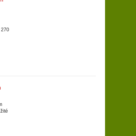
u 270
m
m
žité