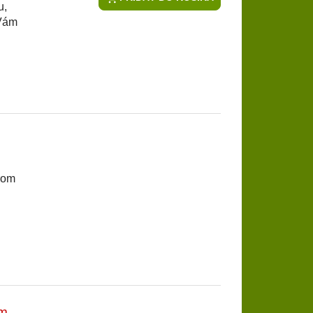
u,
 Vám
rom
ím