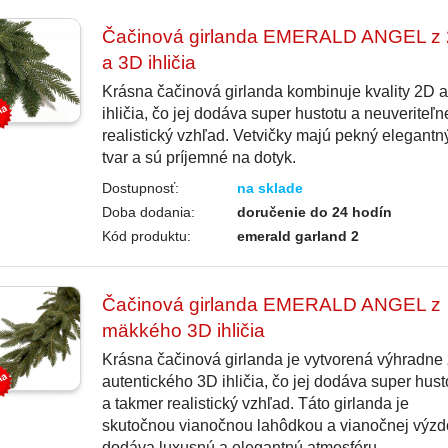
Čačinová girlanda EMERALD ANGEL z
a 3D ihličia
Krásna čačinová girlanda kombinuje kvality 2D 
ihličia, čo jej dodáva super hustotu a neuveriteľn
realistický vzhľad. Vetvičky majú pekný elegantn
tvar a sú príjemné na dotyk.
Dostupnosť:
na sklade
Doba dodania:
doručenie do 24 hodín
Kód produktu:
emerald garland 2
Čačinová girlanda EMERALD ANGEL z
mäkkého 3D ihličia
Krásna čačinová girlanda je vytvorená výhradne 
autentického 3D ihličia, čo jej dodáva super hust
a takmer realistický vzhľad. Táto girlanda je
skutočnou vianočnou lahôdkou a vianočnej výz
dodáva luxusnú a elegantnú atmosféru.