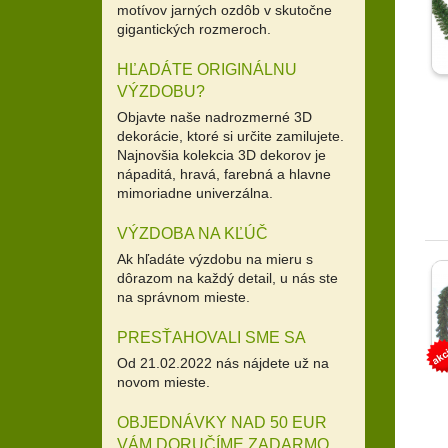
motívov jarných ozdôb v skutočne
gigantických rozmeroch.
HĽADÁTE ORIGINÁLNU
VÝZDOBU?
Objavte naše nadrozmerné 3D
dekorácie, ktoré si určite zamilujete.
Najnovšia kolekcia 3D dekorov je
nápaditá, hravá, farebná a hlavne
mimoriadne univerzálna.
VÝZDOBA NA KĽÚČ
Ak hľadáte výzdobu na mieru s
dôrazom na každý detail, u nás ste
na správnom mieste.
PRESŤAHOVALI SME SA
Od 21.02.2022 nás nájdete už na
novom mieste.
OBJEDNÁVKY NAD 50 EUR
VÁM DORUČÍME ZADARMO