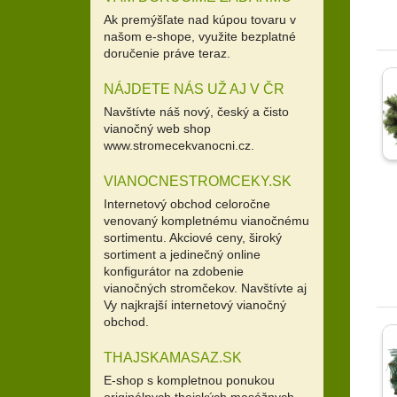
Ak premýšľate nad kúpou tovaru v
našom e-shope, využite bezplatné
doručenie práve teraz.
NÁJDETE NÁS UŽ AJ V ČR
Navštívte náš nový, český a čisto
vianočný web shop
www.stromecekvanocni.cz.
VIANOCNESTROMCEKY.SK
Internetový obchod celoročne
venovaný kompletnému vianočnému
sortimentu. Akciové ceny, široký
sortiment a jedinečný online
konfigurátor na zdobenie
vianočných stromčekov. Navštívte aj
Vy najkrajší internetový vianočný
obchod.
THAJSKAMASAZ.SK
E-shop s kompletnou ponukou
originálnych thajských masážnych