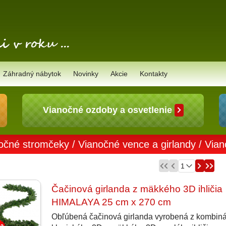
Záhradný nábytok
Novinky
Akcie
Kontakty
Vianočné ozdoby a osvetlenie
očné stromčeky
/
Vianočné vence a girlandy
/
Vian
Čačinová girlanda z mäkkého 3D ihličia
HIMALAYA 25 cm x 270 cm
Obľúbená čačinová girlanda vyrobená z kombiná