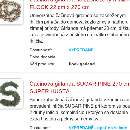
FLOCK 22 cm x 270 cm
Univerzálna čačinová girlanda so zasneženým
ihličím prináša do domova kúzlo zimy a nádheru
zimnej prírody. Girlanda má priemer 20 cm, dĺžk
cm a je vyrobená z hustého na krátko strihaného
ihličia.
Dostupnosť:
VYPREDANÉ
Doba dodania:
Kód produktu:
flock garland
Čačinová girlanda SUGAR PINE 270 c
SUPER HUSTÁ
Super zahustená čačinová girlanda v zaujímavo
prevedení ihličia SUGAR PINE pri ktorom sú pou
2 druhy ihličia, kombináciou ktorých sa dosiahla
extra hustota a pekný súmerný tvar.
Dostupnosť:
VYPREDANÉ - opäť na sklade