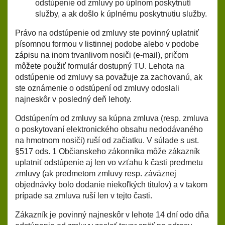
odstúpenie od zmluvy po úplnom poskytnutí
služby, a ak došlo k úplnému poskytnutiu služby.
Právo na odstúpenie od zmluvy ste povinný uplatniť
písomnou formou v listinnej podobe alebo v podobe
zápisu na inom trvanlivom nosiči (e-mail), pričom
môžete použiť formulár dostupný
TU
. Lehota na
odstúpenie od zmluvy sa považuje za zachovanú, ak
ste oznámenie o odstúpení od zmluvy odoslali
najneskôr v posledný deň lehoty.
Odstúpením od zmluvy sa kúpna zmluva (resp. zmluva
o poskytovaní elektronického obsahu nedodávaného
na hmotnom nosiči) ruší od začiatku. V súlade s ust.
§517 ods. 1 Občianskeho zákonníka môže zákazník
uplatniť odstúpenie aj len vo vzťahu k časti predmetu
zmluvy (ak predmetom zmluvy resp. záväznej
objednávky bolo dodanie niekoľkých titulov) a v takom
prípade sa zmluva ruší len v tejto časti.
Zákazník je povinný najneskôr v lehote 14 dní odo dňa