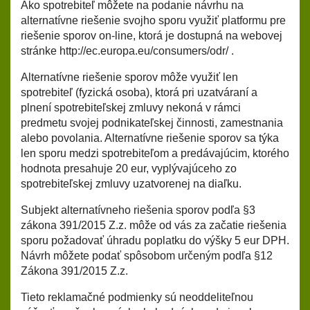
Ako spotrebiteľ môžete na podanie návrhu na
alternatívne riešenie svojho sporu využiť platformu pre
riešenie sporov on-line, ktorá je dostupná na webovej
stránke
http://ec.europa.eu/consumers/odr/
.
Alternatívne riešenie sporov môže využiť len
spotrebiteľ (fyzická osoba), ktorá pri uzatváraní a
plnení spotrebiteľskej zmluvy nekoná v rámci
predmetu svojej podnikateľskej činnosti, zamestnania
alebo povolania. Alternatívne riešenie sporov sa týka
len sporu medzi spotrebiteľom a predávajúcim, ktorého
hodnota presahuje 20 eur, vyplývajúceho zo
spotrebiteľskej zmluvy uzatvorenej na diaľku.
Subjekt alternatívneho riešenia sporov podľa §3
zákona 391/2015 Z.z. môže od vás za začatie riešenia
sporu požadovať úhradu poplatku do výšky 5 eur DPH.
Návrh môžete podať spôsobom určeným podľa §12
Zákona 391/2015 Z.z.
Tieto reklamačné podmienky sú neoddeliteľnou