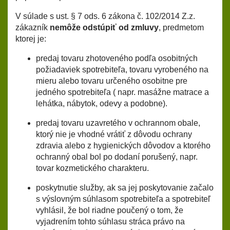
V súlade s ust. § 7 ods. 6 zákona č. 102/2014 Z.z.
zákazník
nemôže odstúpiť od zmluvy
, predmetom
ktorej je:
predaj tovaru zhotoveného podľa osobitných
požiadaviek spotrebiteľa, tovaru vyrobeného na
mieru alebo tovaru určeného osobitne pre
jedného spotrebiteľa ( napr. masážne matrace a
lehátka, nábytok, odevy a podobne).
predaj tovaru uzavretého v ochrannom obale,
ktorý nie je vhodné vrátiť z dôvodu ochrany
zdravia alebo z hygienických dôvodov a ktorého
ochranný obal bol po dodaní porušený, napr.
tovar kozmetického charakteru.
poskytnutie služby, ak sa jej poskytovanie začalo
s výslovným súhlasom spotrebiteľa a spotrebiteľ
vyhlásil, že bol riadne poučený o tom, že
vyjadrením tohto súhlasu stráca právo na