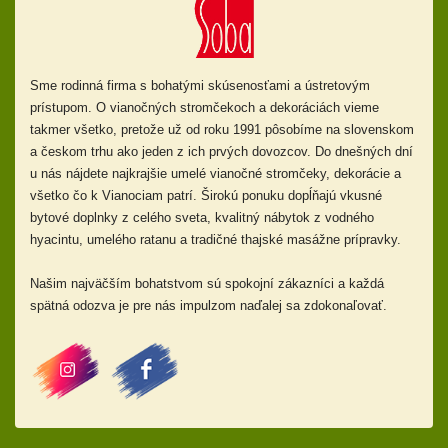
Sme rodinná firma s bohatými skúsenosťami a ústretovým
prístupom.
O vianočných stromčekoch a dekoráciách vieme
takmer všetko, pretože už od
roku 1991 pôsobíme na slovenskom
a českom trhu ako jeden z ich prvých dovozcov. Do dnešných dní
u nás nájdete najkrajšie umelé vianočné stromčeky, dekorácie a
všetko čo k Vianociam patrí. Širokú ponuku dopĺňajú
vkusné
bytové doplnky z celého sveta, kvalitný nábytok z vodného
hyacintu, umelého ratanu a tradičné thajské masážne prípravky.
Našim najväčším bohatstvom sú spokojní zákazníci a každá
spätná odozva je pre nás impulzom naďalej sa zdokonaľovať.