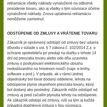
reklamácie všetky náklady vynaložené na odborné
posúdenie tovaru, ako aj všetky s tým súvisiace účelne
vynaložené náklady. Znova uplatnenú reklamáciu
nemôžeme zamietnuť.
ODSTÚPENIE OD ZMLUVY A VRÁTENIE TOVARU
Zákazník je oprávnený odstúpiť od zmluvy bez udania
dôvodu v súlade s ust. § 7 zákona č. 102/2014 Z.z. o
ochrane spotrebiteľa pri predaji na diaľku v lehote 14
dní od prevzatia tovaru alebo odo dňa uzavretia
zmluvy o poskytovaní elektronického obsahu
nedodávaného na hmotnom nosiči (napr. e-knihy,
software a pod.). V prípade, ak v rámci jednej
objednávky bol tovar dodaný oddelene, lehota na
odstúpenie plynie okamihom prevzatia tovaru, ktorý
bol dodaný ako posledný. Zákazník môže odstúpiť od
zmluvy aj pred začatím plynutia lehoty na odstúpenie.
Ak zákazník odstúpi od zmluvy, ruší sa tým aj každá
prípadná doplnková zmluva s ňou súvisiaca.