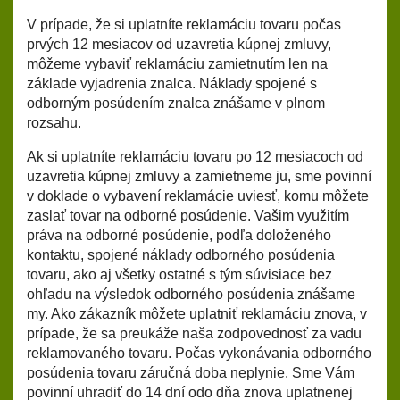
V prípade, že si uplatníte reklamáciu tovaru počas
prvých 12 mesiacov od uzavretia kúpnej zmluvy,
môžeme vybaviť reklamáciu zamietnutím len na
základe vyjadrenia znalca. Náklady spojené s
odborným posúdením znalca znášame v plnom
rozsahu.
Ak si uplatníte reklamáciu tovaru po 12 mesiacoch od
uzavretia kúpnej zmluvy a zamietneme ju, sme povinní
v doklade o vybavení reklamácie uviesť, komu môžete
zaslať tovar na odborné posúdenie. Vašim využitím
práva na odborné posúdenie, podľa doloženého
kontaktu, spojené náklady odborného posúdenia
tovaru, ako aj všetky ostatné s tým súvisiace bez
ohľadu na výsledok odborného posúdenia znášame
my. Ako zákazník môžete uplatniť reklamáciu znova, v
prípade, že sa preukáže naša zodpovednosť za vadu
reklamovaného tovaru. Počas vykonávania odborného
posúdenia tovaru záručná doba neplynie. Sme Vám
povinní uhradiť do 14 dní odo dňa znova uplatnenej