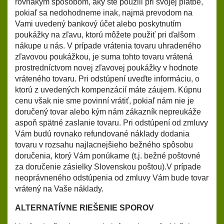
rovnakým spôsobom, aký ste použili pri svojej platbe,
pokiaľ sa nedohodneme inak, najmä prevodom na
Vami uvedený bankový účet alebo poskytnutím
poukážky na zľavu, ktorú môžete použiť pri ďalšom
nákupe u nás. V prípade vrátenia tovaru uhradeného
zľavovou poukážkou, je suma tohto tovaru vrátená
prostredníctvom novej zľavovej poukážky v hodnote
vráteného tovaru. Pri odstúpení uveďte informáciu, o
ktorú z uvedených kompenzácií máte záujem. Kúpnu
cenu však nie sme povinní vrátiť, pokiaľ nám nie je
doručený tovar alebo kým nám zákazník nepreukáže
aspoň spätné zaslanie tovaru. Pri odstúpení od zmluvy
Vám budú rovnako refundované náklady dodania
tovaru v rozsahu najlacnejšieho bežného spôsobu
doručenia, ktorý Vám ponúkame (t.j. bežné poštovné
za doručenie zásielky Slovenskou poštou).V prípade
neoprávneného odstúpenia od zmluvy Vám bude tovar
vrátený na Vaše náklady.
ALTERNATÍVNE RIEŠENIE SPOROV