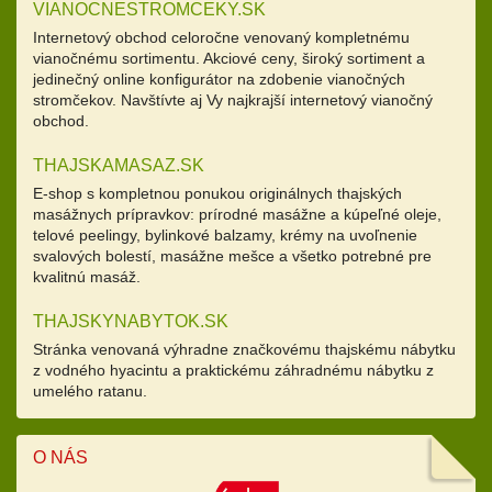
VIANOCNESTROMCEKY.SK
Internetový obchod celoročne venovaný kompletnému
vianočnému sortimentu. Akciové ceny, široký sortiment a
jedinečný online konfigurátor na zdobenie vianočných
stromčekov. Navštívte aj Vy najkrajší internetový vianočný
obchod.
THAJSKAMASAZ.SK
E-shop s kompletnou ponukou originálnych thajských
masážnych prípravkov: prírodné masážne a kúpeľné oleje,
telové peelingy, bylinkové balzamy, krémy na uvoľnenie
svalových bolestí, masážne mešce a všetko potrebné pre
kvalitnú masáž.
THAJSKYNABYTOK.SK
Stránka venovaná výhradne značkovému thajskému nábytku
z vodného hyacintu a praktickému záhradnému nábytku z
umelého ratanu.
O NÁS