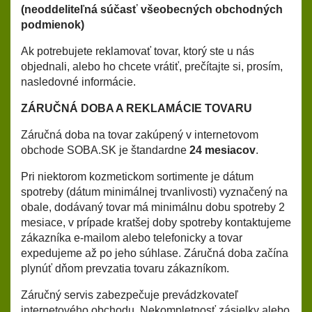
(neoddeliteľná súčasť všeobecných obchodných
podmienok)
Ak potrebujete reklamovať tovar, ktorý ste u nás
objednali, alebo ho chcete vrátiť, prečítajte si, prosím,
nasledovné informácie.
ZÁRUČNÁ DOBA A REKLAMÁCIE TOVARU
Záručná doba na tovar zakúpený v internetovom
obchode SOBA.SK je štandardne
24 mesiacov
.
Pri niektorom kozmetickom sortimente je dátum
spotreby (dátum minimálnej trvanlivosti) vyznačený na
obale, dodávaný tovar má minimálnu dobu spotreby 2
mesiace, v prípade kratšej doby spotreby kontaktujeme
zákazníka e-mailom alebo telefonicky a tovar
expedujeme až po jeho súhlase. Záručná doba začína
plynúť dňom prevzatia tovaru zákazníkom.
Záručný servis zabezpečuje prevádzkovateľ
internetového obchodu. Nekompletnosť zásielky alebo