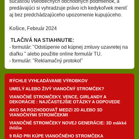
súčasťou všeobecných obchodných podmienok, a
predávajúci si vyhradzuje právo ich kedykoľvek meniť
aj bez predchádzajúceho upozornenie kupujúceho.
Košice, Február 2024
TLAČIVÁ NA STIAHNUTIE:
- formulár:
"Odstúpenie od kúpnej zmluvy uzavretej na
diaľku "
alebo použitie online formulár
TU
.
- formulár:
"Reklamačný protokol"
RÝCHLE VYHĽADÁVANIE VÝROBKOV
UMELÝ ALEBO ŽIVÝ VIANOČNÝ STROMČEK?
VIANOČNÉ STROMČEKY, VENCE, GIRLANDY A
DEKORÁCIE : NAJČASTEJŠIE OTÁZKY A ODPOVEDE
AKO SA ROZHODOVAŤ MEDZI 2D ALEBO 3D
VIANOČNÝMI STROMČEKMI
VIANOČNÉ STROMČEKY NOVEJ GENERÁCIE: 3D mäkké
ihličie
9 RÁD PRI KÚPE VIANOČNÉHO STROMČEKA