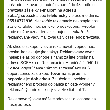
poškodenie tovaru je nutné oznámiť do 48 hodín od
prevzatia zásielky
e-mailom na adresu
soba@soba.sk
alebo
telefonicky
v pracovné dni na
055 / 6771936
. Neskoršie reklamácie nekompletnosti
zásielky alebo mechanického poškodenia výrobku
bude možné uznať len ak kupujúci preukáže, že
reklamované vady mal tovar už v čase jeho prevzatia.
Ak chcete zakúpený tovar reklamovať, vopred nás,
prosím, kontaktujte
(kontakty)
. Reklamovaný tovar
(najlepšie až po dohode s nami) zašlite prosím na
adresu SOBA s.r.o (Reklamácie), Hraničná 2, 040 17
Košice, odporúčame Vám tovar zaslať ako balík
doporučenou zásielkou.
Tovar nám, prosím,
neposielajte dobierkou.
Za účelom urýchlenia
reklamačného procesu do balíka priložte vyplnený
reklamačný protokol, ktorý si viete stiahnuť
TU
.
Reklamovaný tovar môžete odovzdať aj osobne na
našej adrese.