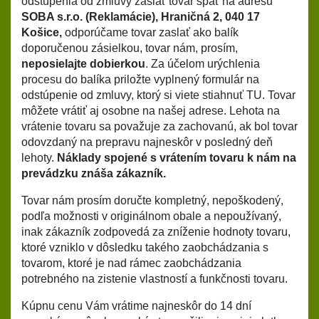
odstúpenia od zmluvy zaslať tovar späť na adresu
SOBA s.r.o. (Reklamácie), Hraničná 2, 040 17
Košice,
odporúčame tovar zaslať ako balík
doporučenou zásielkou, tovar nám, prosím,
neposielajte dobierkou
. Za účelom urýchlenia
procesu do balíka priložte vyplnený formulár na
odstúpenie od zmluvy, ktorý si viete stiahnuť
TU
. Tovar
môžete vrátiť aj osobne na našej adrese. Lehota na
vrátenie tovaru sa považuje za zachovanú, ak bol tovar
odovzdaný na prepravu najneskôr v posledný deň
lehoty.
Náklady spojené s vrátením tovaru k nám na
prevádzku znáša zákazník.
Tovar nám prosím doručte kompletný, nepoškodený,
podľa možnosti v originálnom obale a nepoužívaný,
inak zákazník zodpovedá za zníženie hodnoty tovaru,
ktoré vzniklo v dôsledku takého zaobchádzania s
tovarom, ktoré je nad rámec zaobchádzania
potrebného na zistenie vlastností a funkčnosti tovaru.
Kúpnu cenu Vám vrátime najneskôr do 14 dní