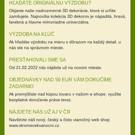
HĽADÁTE ORIGINÁLNU VÝZDOBU?
Objavte naše nadrozmerné 3D dekorácie, ktoré si určite
zamilujete. Najnovšia kolekcia 3D dekorov je nápaditá, hravá,
farebná a hlavne mimoriadne univerzálna.
VÝZDOBA NA KĽÚČ
Ak hľadáte výzdobu na mieru s dôrazom na každý detail, u
nás ste na správnom mieste.
PRESŤAHOVALI SME SA
Od 21.02.2022 nás nájdete už na novom mieste.
OBJEDNÁVKY NAD 50 EUR VÁM DORUČÍME
ZADARMO
Ak premýšľate nad kúpou tovaru v našom e-shope, využite
bezplatné doručenie práve teraz.
NÁJDETE NÁS UŽ AJ V ČR
Navštívte náš nový, český a čisto vianočný web shop
www.stromecekvanocni.cz.