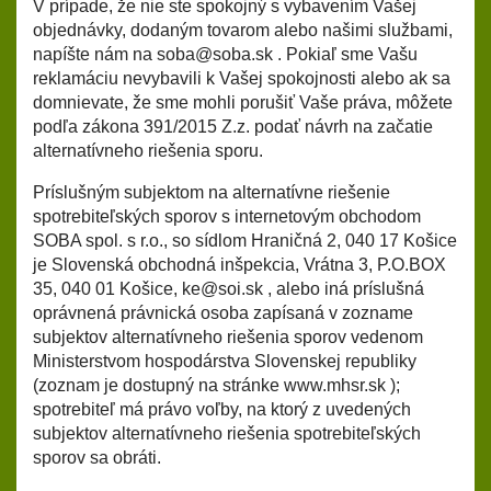
V prípade, že nie ste spokojný s vybavením Vašej
objednávky, dodaným tovarom alebo našimi službami,
napíšte nám na
soba@soba.sk
. Pokiaľ sme Vašu
reklamáciu nevybavili k Vašej spokojnosti alebo ak sa
domnievate, že sme mohli porušiť Vaše práva, môžete
podľa zákona 391/2015 Z.z. podať návrh na začatie
alternatívneho riešenia sporu.
Príslušným subjektom na alternatívne riešenie
spotrebiteľských sporov s internetovým obchodom
SOBA spol. s r.o., so sídlom Hraničná 2, 040 17 Košice
je Slovenská obchodná inšpekcia, Vrátna 3, P.O.BOX
35, 040 01 Košice, ke@soi.sk , alebo iná príslušná
oprávnená právnická osoba zapísaná v zozname
subjektov alternatívneho riešenia sporov vedenom
Ministerstvom hospodárstva Slovenskej republiky
(zoznam je dostupný na stránke
www.mhsr.sk
);
spotrebiteľ má právo voľby, na ktorý z uvedených
subjektov alternatívneho riešenia spotrebiteľských
sporov sa obráti.