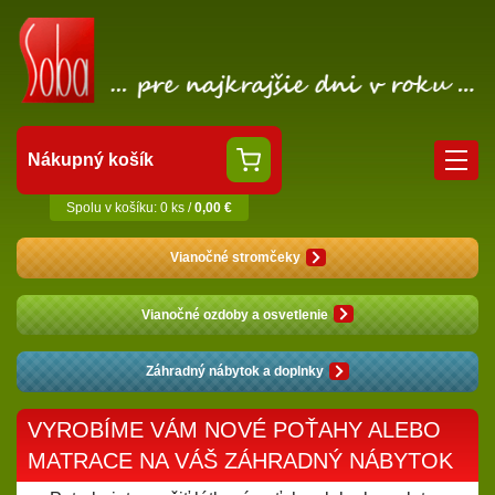
Nákupný košík
Spolu v košíku: 0 ks /
0,00 €
Vianočné stromčeky
Vianočné ozdoby a osvetlenie
Záhradný nábytok a doplnky
VYROBÍME VÁM NOVÉ POŤAHY ALEBO
MATRACE NA VÁŠ ZÁHRADNÝ NÁBYTOK