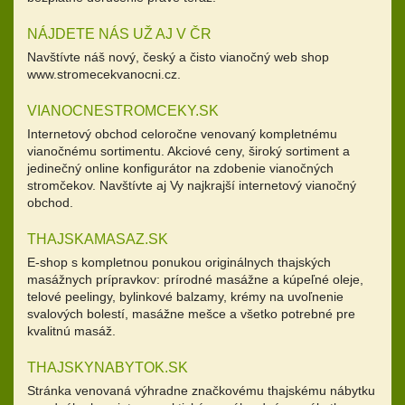
NÁJDETE NÁS UŽ AJ V ČR
Navštívte náš nový, český a čisto vianočný web shop
www.stromecekvanocni.cz.
VIANOCNESTROMCEKY.SK
Internetový obchod celoročne venovaný kompletnému
vianočnému sortimentu. Akciové ceny, široký sortiment a
jedinečný online konfigurátor na zdobenie vianočných
stromčekov. Navštívte aj Vy najkrajší internetový vianočný
obchod.
THAJSKAMASAZ.SK
E-shop s kompletnou ponukou originálnych thajských
masážnych prípravkov: prírodné masážne a kúpeľné oleje,
telové peelingy, bylinkové balzamy, krémy na uvoľnenie
svalových bolestí, masážne mešce a všetko potrebné pre
kvalitnú masáž.
THAJSKYNABYTOK.SK
Stránka venovaná výhradne značkovému thajskému nábytku