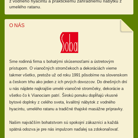
z vodného hyacintu a praktickému záhradnému nábytku z
umelého ratanu.
O NÁS
Sme rodinná firma s bohatými skúsenosťami a ústretovým
prístupom.
O vianočných stromčekoch a dekoráciách vieme
takmer všetko, pretože už od
roku 1991 pôsobíme na slovenskom
a českom trhu ako jeden z ich prvých dovozcov. Do dnešných dní
u nás nájdete najkrajšie umelé vianočné stromčeky, dekorácie a
všetko čo k Vianociam patrí. Širokú ponuku dopĺňajú
vkusné
bytové doplnky z celého sveta, kvalitný nábytok z vodného
hyacintu, umelého ratanu a tradičné thajské masážne prípravky.
Našim najväčším bohatstvom sú spokojní zákazníci a každá
spätná odozva je pre nás impulzom naďalej sa zdokonaľovať.