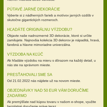
PÚTAVÉ JARNÉ DEKORÁCIE
Vyberte si z nádherných farieb a motívov jarných ozdôb v
skutočne gigantických rozmeroch.
HĽADÁTE ORIGINÁLNU VÝZDOBU?
Objavte naše nadrozmerné 3D dekorácie, ktoré si určite
zamilujete. Najnovšia kolekcia 3D dekorov je nápaditá, hravá,
farebná a hlavne mimoriadne univerzálna.
VÝZDOBA NA KĽÚČ
Ak hľadáte výzdobu na mieru s dôrazom na každý detail, u
nás ste na správnom mieste.
PRESŤAHOVALI SME SA
Od 21.02.2022 nás nájdete už na novom mieste.
OBJEDNÁVKY NAD 50 EUR VÁM DORUČÍME
ZADARMO
Ak premýšľate nad kúpou tovaru v našom e-shope, využite
bezplatné doručenie práve teraz.