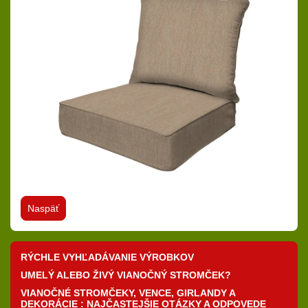
Naspäť
RÝCHLE VYHĽADÁVANIE VÝROBKOV
UMELÝ ALEBO ŽIVÝ VIANOČNÝ STROMČEK?
VIANOČNÉ STROMČEKY, VENCE, GIRLANDY A
DEKORÁCIE : NAJČASTEJŠIE OTÁZKY A ODPOVEDE