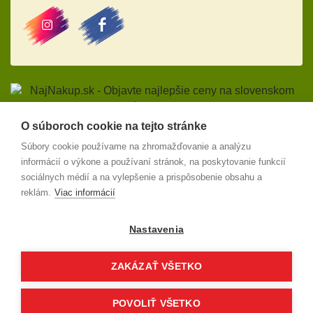
O súboroch cookie na tejto stránke
Odstúpiť od zmluvy
Súbory cookie používame na zhromažďovanie a analýzu
Obchodné podmienky
informácií o výkone a používaní stránok, na poskytovanie funkcií
sociálnych médií a na vylepšenie a prispôsobenie obsahu a
Reklamácie a odstúpenie od zmluvy
reklám.
Viac informácií
Ochrana osobných údajov
Doprava
Nastavenia
2008 – 2022
©
Soba s.r.o.
|
soba@soba.sk
|
(421) 55/677 19 36
ZAKÁZAŤ VŠETKO
Všetky práva vyhradené. V prípade nejakých nejasností nás kontaktujte.
Bez udelenia súhlasu nemáte oprávnenie na kopírovanie, alebo používanie
obsahu tejto www stránky.
POVOLIŤ VŠETKO