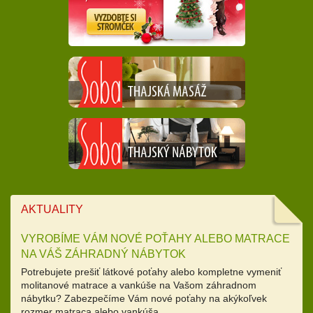
AKTUALITY
VYROBÍME VÁM NOVÉ POŤAHY ALEBO MATRACE
NA VÁŠ ZÁHRADNÝ NÁBYTOK
Potrebujete prešiť látkové poťahy alebo kompletne vymeniť
molitanové matrace a vankúše na Vašom záhradnom
nábytku? Zabezpečíme Vám nové poťahy na akýkoľvek
rozmer matraca alebo vankúša.