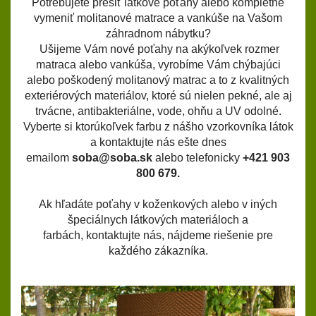
Potrebujete prešiť látkové poťahy alebo kompletne
vymeniť molitanové matrace a vankúše na Vašom
záhradnom nábytku?
Ušijeme Vám
nové poťahy
na akýkoľvek rozmer
matraca alebo vankúša, vyrobíme Vám chýbajúci
alebo poškodený molitanový matrac a to z kvalitných
exteriérových materiálov, ktoré sú nielen pekné, ale aj
trvácne, antibakteriálne, vode, ohňu a UV odolné.
Vyberte si ktorúkoľvek farbu z nášho vzorkovníka látok
a kontaktujte nás ešte dnes
emailom
soba@soba.sk
alebo telefonicky
+421 903
800 679.
Ak hľadáte poťahy v koženkových alebo v iných
špeciálnych látkových materiáloch a
farbách,
kontaktujte nás
, nájdeme riešenie pre
každého zákazníka.