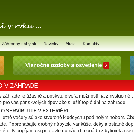
Záhradný nábytok
Novinky
Akcie
Kontakty
Vianočné ozdoby a osvetlenie
O V ZÁHRADE
v záhrade je úžasné a poskytuje veľa možností na zmysluplné trá
pre vás pár skvelých tipov ako si užiť teplé dni na záhrade :
O SERVÍRUJTE V EXTERIÉRI
 letné večery sú ako stvorené k oddychu pod holým nebom. Obed
de. Poprenášajte drobný nábytok, vankúše, deky a ostatné dopln
féru. K popíjaniu si pripravte domácu
limonádu z byliniek a se