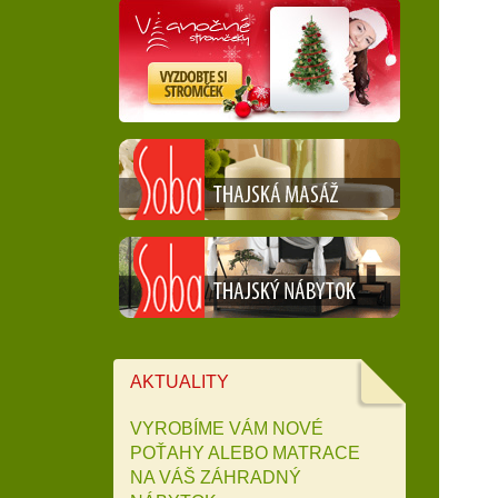
AKTUALITY
VYROBÍME VÁM NOVÉ
POŤAHY ALEBO MATRACE
NA VÁŠ ZÁHRADNÝ