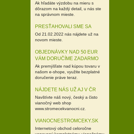
Ak hľadáte výzdobu na mieru s
dôrazom na každý detail, u nás ste
na správnom mieste.
PRESŤAHOVALI SME SA
Od 21.02.2022 nás nájdete už na
novom mieste.
OBJEDNÁVKY NAD 50 EUR
VÁM DORUČÍME ZADARMO
Ak premýšľate nad kúpou tovaru v
našom e-shope, využite bezplatné
doručenie práve teraz.
NÁJDETE NÁS UŽ AJ V ČR
Navštívte náš nový, český a čisto
vianočný web shop
www.stromecekvanocni.cz.
VIANOCNESTROMCEKY.SK
Internetový obchod celoročne
venovaný kompletnému vianočnému