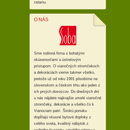
ratanu.
O NÁS
Sme rodinná firma s bohatými
skúsenosťami a ústretovým
prístupom.
O vianočných stromčekoch
a dekoráciách vieme takmer všetko,
pretože už od
roku 1991 pôsobíme na
slovenskom a českom trhu ako jeden z
ich prvých dovozcov. Do dnešných dní
u nás nájdete najkrajšie umelé vianočné
stromčeky, dekorácie a všetko čo k
Vianociam patrí. Širokú ponuku
dopĺňajú
vkusné
bytové doplnky z
celého sveta, kvalitný nábytok z
vodného hyacintu, umelého ratanu a