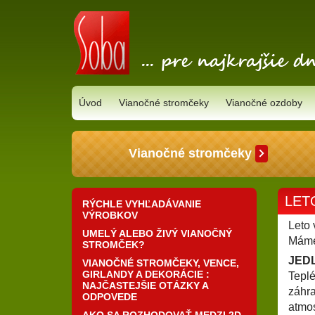
Úvod
Vianočné stromčeky
Vianočné ozdoby
Vianočné stromčeky
LET
RÝCHLE VYHĽADÁVANIE
VÝROBKOV
Leto 
UMELÝ ALEBO ŽIVÝ VIANOČNÝ
Máme 
STROMČEK?
JEDL
VIANOČNÉ STROMČEKY, VENCE,
GIRLANDY A DEKORÁCIE :
Teplé
NAJČASTEJŠIE OTÁZKY A
záhra
ODPOVEDE
atmos
AKO SA ROZHODOVAŤ MEDZI 2D