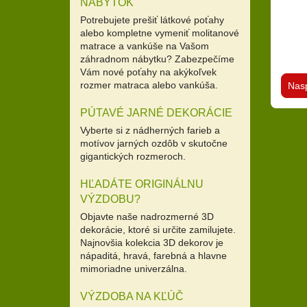
NÁBYTOK
Potrebujete prešiť látkové poťahy
alebo kompletne vymeniť molitanové
matrace a vankúše na Vašom
záhradnom nábytku? Zabezpečíme
Vám nové poťahy na akýkoľvek
rozmer matraca alebo vankúša.
Nas
PÚTAVÉ JARNÉ DEKORÁCIE
Vyberte si z nádherných farieb a
motívov jarných ozdôb v skutočne
gigantických rozmeroch.
HĽADÁTE ORIGINÁLNU
VÝZDOBU?
Objavte naše nadrozmerné 3D
dekorácie, ktoré si určite zamilujete.
Najnovšia kolekcia 3D dekorov je
nápaditá, hravá, farebná a hlavne
mimoriadne univerzálna.
VÝZDOBA NA KĽÚČ