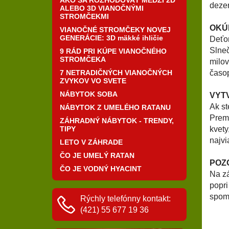
dezer
ALEBO 3D VIANOČNÝMI
STROMČEKMI
OKÚ
VIANOČNÉ STROMČEKY NOVEJ
GENERÁCIE: 3D mäkké ihličie
Deťom
Slneč
9 RÁD PRI KÚPE VIANOČNÉHO
STROMČEKA
milov
7 NETRADIČNÝCH VIANOČNÝCH
časop
ZVYKOV VO SVETE
NÁBYTOK SOBA
VYT
Ak st
NÁBYTOK Z UMELÉHO RATANU
Preme
ZÁHRADNÝ NÁBYTOK - TRENDY,
TIPY
kvety
najvi
LETO V ZÁHRADE
ČO JE UMELÝ RATAN
POZ
ČO JE VODNÝ HYACINT
Na zá
popri
spom
Rýchly telefónny kontakt:
(421) 55 677 19 36