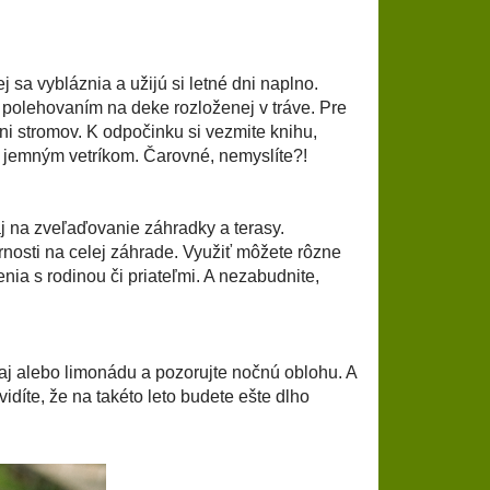
sa vybláznia a užijú si letné dni naplno.
 polehovaním na deke rozloženej v tráve. Pre
ni stromov. K odpočinku si vezmite knihu,
ť jemným vetríkom. Čarovné, nemyslíte?!
j na zveľaďovanie záhradky a terasy.
nosti na celej záhrade. Využiť môžete rôzne
nia s rodinou či priateľmi. A nezabudnite,
 čaj alebo limonádu a pozorujte nočnú oblohu. A
idíte, že na takéto leto budete ešte dlho