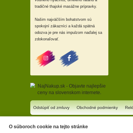
tradičné thajské masážne prípravky.
Našim najväčším bohatstvom sú
spokojní zákazníci a každá spätná
odozva je pre nás impulzom naďalej sa
zdokonaľovať.
Odstúpiť od zmluvy
Obchodné podmienky
Rek
2008 – 2022
©
Soba s.r.o.
|
soba@soba.sk
|
(421) 55/677 19 36
O súboroch cookie na tejto stránke