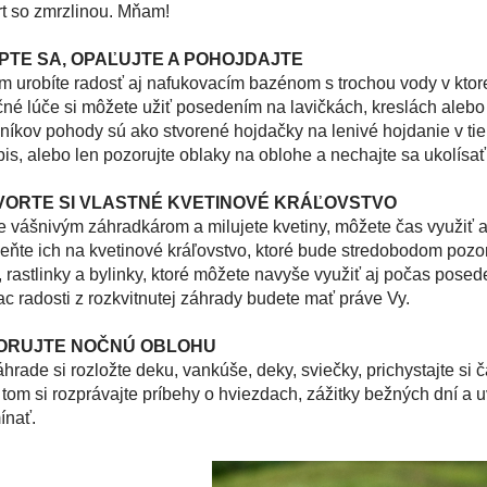
t so zmrzlinou. Mňam
!
PTE SA, OPAĽUJTE A POHOJDAJTE
 urobíte radosť aj nafukovacím bazénom s trochou vody v ktorej 
né lúče si môžete užiť posedením na lavičkách, kreslách alebo
níkov pohody sú ako stvorené hojdačky na lenivé hojdanie v tie
is, alebo len pozorujte oblaky na oblohe a nechajte sa ukolísa
VORTE SI VLASTNÉ KVETINOVÉ KRÁĽOVSTVO
e vášnivým záhradkárom a milujete kvetiny, môžete čas využiť a
ňte ich na kvetinové kráľovstvo, ktoré bude stredobodom pozor
, rastlinky a bylinky, ktoré môžete navyše využiť aj počas posede
ac radosti z rozkvitnutej záhrady budete mať práve Vy.
ORUJTE NOČNÚ OBLOHU
hrade si rozložte deku, vankúše, deky, sviečky, prichystajte si
 tom si rozprávajte príbehy o hviezdach, zážitky bežných dní a uv
ínať.