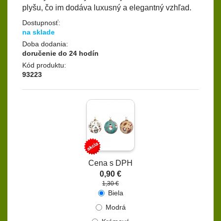
plyšu, čo im dodáva luxusný a elegantný vzhľad.
Dostupnosť:
na sklade
Doba dodania:
doručenie do 24 hodín
Kód produktu:
93223
Cena s DPH
0,90 €
1,30 €
Biela
Modrá