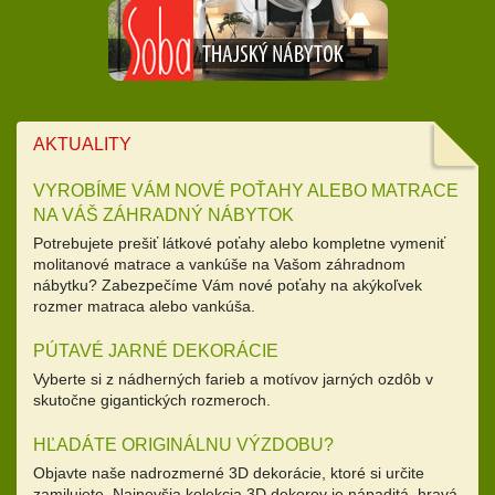
AKTUALITY
VYROBÍME VÁM NOVÉ POŤAHY ALEBO MATRACE
NA VÁŠ ZÁHRADNÝ NÁBYTOK
Potrebujete prešiť látkové poťahy alebo kompletne vymeniť
molitanové matrace a vankúše na Vašom záhradnom
nábytku? Zabezpečíme Vám nové poťahy na akýkoľvek
rozmer matraca alebo vankúša.
PÚTAVÉ JARNÉ DEKORÁCIE
Vyberte si z nádherných farieb a motívov jarných ozdôb v
skutočne gigantických rozmeroch.
HĽADÁTE ORIGINÁLNU VÝZDOBU?
Objavte naše nadrozmerné 3D dekorácie, ktoré si určite
zamilujete. Najnovšia kolekcia 3D dekorov je nápaditá, hravá,