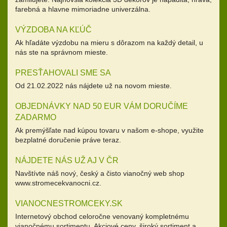
farebná a hlavne mimoriadne univerzálna.
VÝZDOBA NA KĽÚČ
Ak hľadáte výzdobu na mieru s dôrazom na každý detail, u
nás ste na správnom mieste.
PRESŤAHOVALI SME SA
Od 21.02.2022 nás nájdete už na novom mieste.
OBJEDNÁVKY NAD 50 EUR VÁM DORUČÍME
ZADARMO
Ak premýšľate nad kúpou tovaru v našom e-shope, využite
bezplatné doručenie práve teraz.
NÁJDETE NÁS UŽ AJ V ČR
Navštívte náš nový, český a čisto vianočný web shop
www.stromecekvanocni.cz.
VIANOCNESTROMCEKY.SK
Internetový obchod celoročne venovaný kompletnému
vianočnému sortimentu. Akciové ceny, široký sortiment a