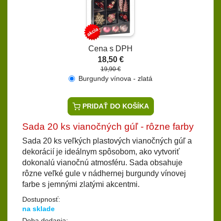
Cena s DPH
18,50 €
19,90 €
Burgundy vínova - zlatá
PRIDAŤ DO KOŠÍKA
Sada 20 ks vianočných gúľ - rôzne farby
Sada 20 ks veľkých plastových vianočných gúľ a
dekorácií je ideálnym spôsobom, ako vytvoriť
dokonalú vianočnú atmosféru. Sada obsahuje
rôzne veľké gule v nádhernej burgundy vínovej
farbe s jemnými zlatými akcentmi.
Dostupnosť:
na sklade
Doba dodania: