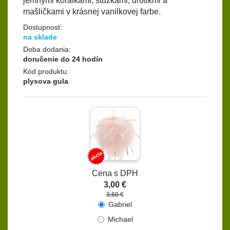
jemnými korálkami, stužkami, drôtikmi a
mašličkami v krásnej vanilkovej farbe.
Dostupnosť:
na sklade
Doba dodania:
doručenie do 24 hodín
Kód produktu:
plysova gula
Cena s DPH
3,00 €
3,60 €
Gabriel
Michael