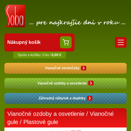
Nákupný košík
Spolu v košíku: 0 ks /
0,00 €
Vianočné stromčeky
Vianočné ozdoby a osvetlenie
Záhradný nábytok a doplnky
Vianočné ozdoby a osvetlenie
/
Vianočné
gule
/
Plastové gule