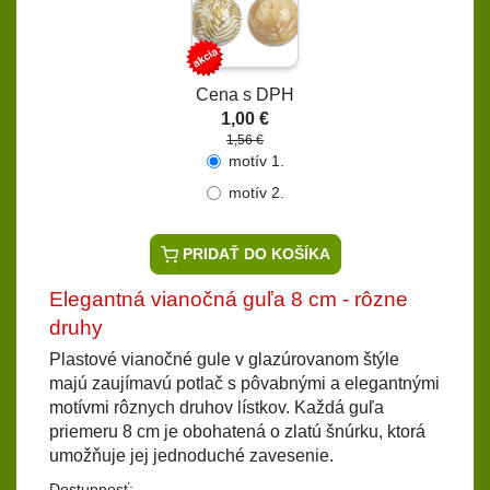
Cena s DPH
1,00 €
1,56 €
motív 1.
motív 2.
PRIDAŤ DO KOŠÍKA
Elegantná vianočná guľa 8 cm - rôzne
druhy
Plastové vianočné gule v glazúrovanom štýle
majú zaujímavú potlač s pôvabnými a elegantnými
motívmi rôznych druhov lístkov. Každá guľa
priemeru 8 cm je obohatená o zlatú šnúrku, ktorá
umožňuje jej jednoduché zavesenie.
Dostupnosť: