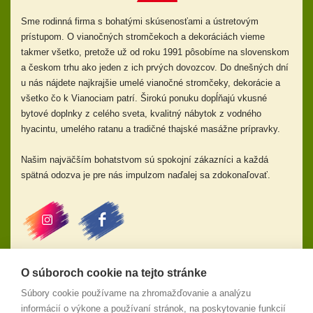
Sme rodinná firma s bohatými skúsenosťami a ústretovým
prístupom.
O vianočných stromčekoch a dekoráciách vieme
takmer všetko, pretože už od
roku 1991 pôsobíme na slovenskom
a českom trhu ako jeden z ich prvých dovozcov. Do dnešných dní
u nás nájdete najkrajšie umelé vianočné stromčeky, dekorácie a
všetko čo k Vianociam patrí. Širokú ponuku dopĺňajú
vkusné
bytové doplnky z celého sveta, kvalitný nábytok z vodného
hyacintu, umelého ratanu a tradičné thajské masážne prípravky.
Našim najväčším bohatstvom sú spokojní zákazníci a každá
spätná odozva je pre nás impulzom naďalej sa zdokonaľovať.
O súboroch cookie na tejto stránke
Odstúpiť od zmluvy
Súbory cookie používame na zhromažďovanie a analýzu
Obchodné podmienky
informácií o výkone a používaní stránok, na poskytovanie funkcií