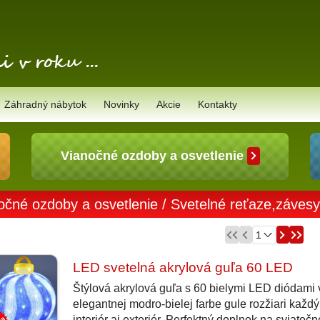
Záhradný nábytok
Novinky
Akcie
Kontakty
Vianočné ozdoby a osvetlenie
očné ozdoby a osvetlenie
/
Svetelné reťaze,záves
LED svetelná akrylová guľa 60 LED
Štýlová akrylová guľa s 60 bielymi LED diódami 
elegantnej modro-bielej farbe gule rozžiari každý
interiér aj exteriér. Perfektný doplnok na sviatočn