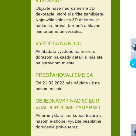
VÝZDOBU?
Objavte naše nadrozmerné 3D
dekorácie, ktoré si určite zamilujete.
Najnovšia kolekcia 3D dekorov je
nápaditá, hravá, farebná a hlavne
mimoriadne univerzálna.
VÝZDOBA NA KĽÚČ
Ak hľadáte výzdobu na mieru s
dôrazom na každý detail, u nás ste
na správnom mieste.
PRESŤAHOVALI SME SA
Od 21.02.2022 nás nájdete už na
novom mieste.
OBJEDNÁVKY NAD 50 EUR
VÁM DORUČÍME ZADARMO
Ak premýšľate nad kúpou tovaru v
našom e-shope, využite bezplatné
doručenie práve teraz.