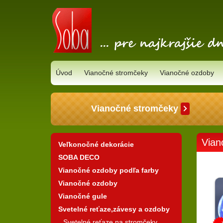
Úvod
Vianočné stromčeky
Vianočné ozdoby
Vianočné stromčeky
Vian
Veľkonočné dekorácie
SOBA DECO
Vianočné ozdoby podľa farby
Vianočné ozdoby
Vianočné gule
Svetelné reťaze,závesy a ozdoby
Svetelné reťaze na stromčeky