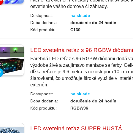
osvetlenie vášho domova či záhrady.
Dostupnosť:
na sklade
Doba dodania:
doručenie do 24 hodín
Kód produktu:
C130
LED svetelná reťaz s 96 RGBW diódami
Farebná LED reťaz s 96 RGBW diódami dodá va
výzdobe živé a zaujímavo meniace sa farby. Cel
dĺžka reťaze je 9,6 metra, s rozostupom 10 cm m
žiarovkami, čo umožňuje široké využitie v interiér
exteriéri.
Dostupnosť:
na sklade
Doba dodania:
doručenie do 24 hodín
Kód produktu:
RGBW96
LED svetelná reťaz SUPER HUSTÁ