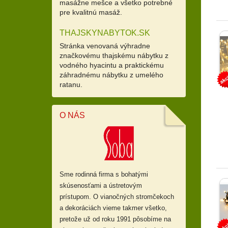
masážne mešce a všetko potrebné
pre kvalitnú masáž.
THAJSKYNABYTOK.SK
Stránka venovaná výhradne
značkovému thajskému nábytku z
vodného hyacintu a praktickému
záhradnému nábytku z umelého
ratanu.
O NÁS
Sme rodinná firma s bohatými
skúsenosťami a ústretovým
prístupom.
O vianočných stromčekoch
a dekoráciách vieme takmer všetko,
pretože už od
roku 1991 pôsobíme na