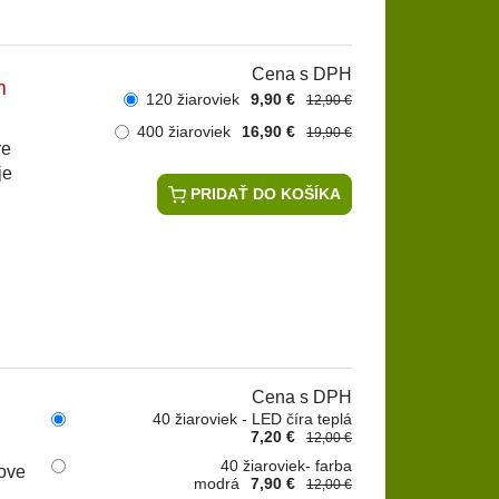
Cena s DPH
m
120 žiaroviek
9,90 €
12,90 €
400 žiaroviek
16,90 €
19,90 €
re
je
PRIDAŤ DO KOŠÍKA
Cena s DPH
40 žiaroviek - LED číra teplá
7,20 €
12,00 €
40 žiaroviek- farba
ove
modrá
7,90 €
12,00 €