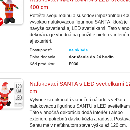
400 cm
Potešte svoju rodinu a susedov impozantnou 40
vysokou nafukovacou figurínou SANTA, ktorá je
navyše osvetlená aj LED svetielkami. Táto vian
dekorácia je vhodná na použitie nielen v interiéri,
aj exteriéri.
Dostupnosť:
na sklade
Doba dodania:
doručenie do 24 hodín
Kód produktu:
F030
Nafukovací SANTA s LED svetielkami 1
cm
Vytvorte si dokonalú vianočnú náladu s veľkou
nafukovacou figurínou SANTU s LED svetielkami
Táto vianočná dekorácia dodá interiéru alebo
exteriéru potrebnú dávku kúzla a radosti. Postav
Santu má v nafúknutom stave výšku až 120 cm.