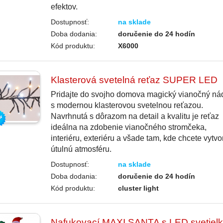
efektov.
Dostupnosť:
na sklade
Doba dodania:
doručenie do 24 hodín
Kód produktu:
X6000
Klasterová svetelná reťaz SUPER LED
Pridajte do svojho domova magický vianočný ná
s modernou klasterovou svetelnou reťazou.
Navrhnutá s dôrazom na detail a kvalitu je reťaz
ideálna na zdobenie vianočného stromčeka,
interiéru, exteriéru a všade tam, kde chcete vytvor
útulnú atmosféru.
Dostupnosť:
na sklade
Doba dodania:
doručenie do 24 hodín
Kód produktu:
cluster light
Nafukovací MAXI SANTA s LED svetiel