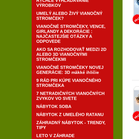
RÝCHLE VYHĽADÁVANIE
VÝROBKOV
UMELÝ ALEBO ŽIVÝ VIANOČNÝ
STROMČEK?
VIANOČNÉ STROMČEKY, VENCE,
GIRLANDY A DEKORÁCIE :
NAJČASTEJŠIE OTÁZKY A
ODPOVEDE
AKO SA ROZHODOVAŤ MEDZI 2D
ALEBO 3D VIANOČNÝMI
STROMČEKMI
VIANOČNÉ STROMČEKY NOVEJ
GENERÁCIE: 3D mäkké ihličie
9 RÁD PRI KÚPE VIANOČNÉHO
STROMČEKA
7 NETRADIČNÝCH VIANOČNÝCH
ZVYKOV VO SVETE
NÁBYTOK SOBA
NÁBYTOK Z UMELÉHO RATANU
ZÁHRADNÝ NÁBYTOK - TRENDY,
TIPY
LETO V ZÁHRADE