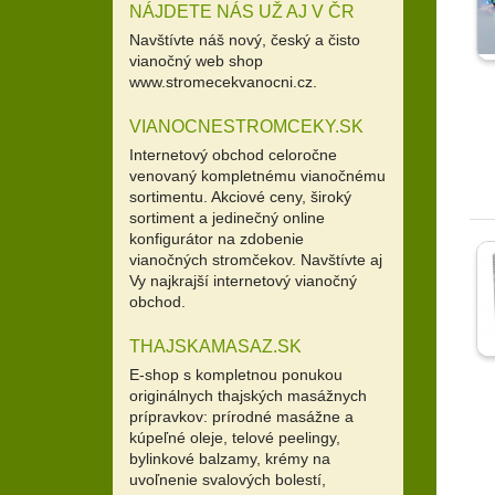
NÁJDETE NÁS UŽ AJ V ČR
Navštívte náš nový, český a čisto
vianočný web shop
www.stromecekvanocni.cz.
VIANOCNESTROMCEKY.SK
Internetový obchod celoročne
venovaný kompletnému vianočnému
sortimentu. Akciové ceny, široký
sortiment a jedinečný online
konfigurátor na zdobenie
vianočných stromčekov. Navštívte aj
Vy najkrajší internetový vianočný
obchod.
THAJSKAMASAZ.SK
E-shop s kompletnou ponukou
originálnych thajských masážnych
prípravkov: prírodné masážne a
kúpeľné oleje, telové peelingy,
bylinkové balzamy, krémy na
uvoľnenie svalových bolestí,