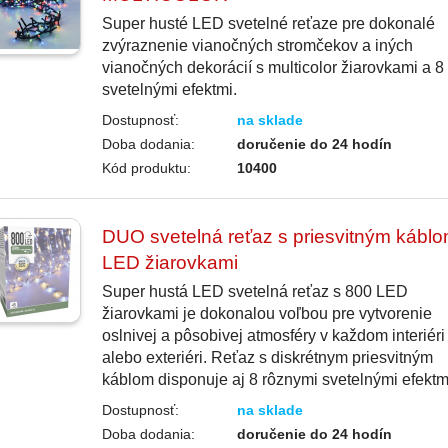
Super husté LED svetelné reťaze pre dokonalé
zvýraznenie vianočných stromčekov a iných
vianočných dekorácií s multicolor žiarovkami a 8
svetelnými efektmi.
Dostupnosť:
na sklade
Doba dodania:
doručenie do 24 hodín
Kód produktu:
10400
DUO svetelná reťaz s priesvitným káblo
LED žiarovkami
Super hustá LED svetelná reťaz s 800 LED
žiarovkami je dokonalou voľbou pre vytvorenie
oslnivej a pôsobivej atmosféry v každom interiéri
alebo exteriéri. Reťaz s diskrétnym priesvitným
káblom disponuje aj 8 rôznymi svetelnými efektm
Dostupnosť:
na sklade
Doba dodania:
doručenie do 24 hodín