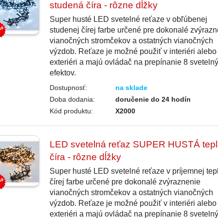
studená číra - rôzne dĺžky
Super husté LED svetelné reťaze v obľúbenej
studenej čírej farbe určené pre dokonalé zvýrazn
vianočných stromčekov a ostatných vianočných
výzdob. Reťaze je možné použiť v interiéri alebo
exteriéri a majú ovládač na prepínanie 8 sveteln
efektov.
Dostupnosť:
na sklade
Doba dodania:
doručenie do 24 hodín
Kód produktu:
X2000
LED svetelná reťaz SUPER HUSTÁ tepl
číra - rôzne dĺžky
Super husté LED svetelné reťaze v príjemnej tep
čírej farbe určené pre dokonalé zvýraznenie
vianočných stromčekov a ostatných vianočných
výzdob. Reťaze je možné použiť v interiéri alebo
exteriéri a majú ovládač na prepínanie 8 sveteln