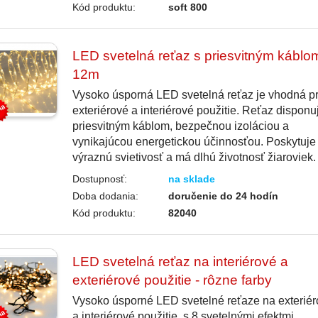
Kód produktu:
soft 800
LED svetelná reťaz s priesvitným káblo
12m
Vysoko úsporná LED svetelná reťaz je vhodná p
exteriérové a interiérové použitie. Reťaz disponu
priesvitným káblom, bezpečnou izoláciou a
vynikajúcou energetickou účinnosťou. Poskytuje
výraznú svietivosť a má dlhú životnosť žiaroviek.
Dostupnosť:
na sklade
Doba dodania:
doručenie do 24 hodín
Kód produktu:
82040
LED svetelná reťaz na interiérové a
exteriérové použitie - rôzne farby
Vysoko úsporné LED svetelné reťaze na exteriér
a interiérové použitie, s 8 svetelnými efektmi,