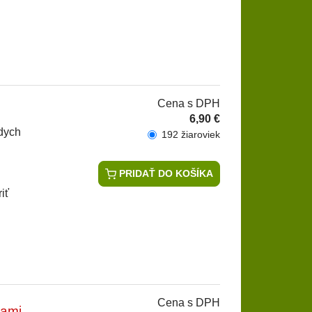
Cena s DPH
6,90 €
dych
192 žiaroviek
PRIDAŤ DO KOŠÍKA
iť
Cena s DPH
kami