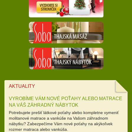
AKTUALITY
VYROBÍME VÁM NOVÉ POŤAHY ALEBO MATRACE
NA VÁŠ ZÁHRADNÝ NÁBYTOK
Potrebujete prešiť látkové poťahy alebo kompletne vymeniť
molitanové matrace a vankúše na Vašom záhradnom
nábytku? Zabezpečíme Vám nové poťahy na akýkoľvek
rozmer matraca alebo vankúša.