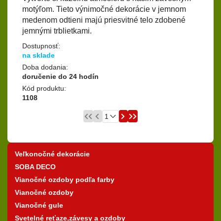
motýľom. Tieto výnimočné dekorácie v jemnom
medenom odtieni majú priesvitné telo zdobené
jemnými trblietkami.
Dostupnosť:
na sklade
Doba dodania:
doručenie do 24 hodín
Kód produktu:
1108
Veľkonočné dekorácie
SOBA DECO
Vianočné ozdoby podľa farby
Vianočné ozdoby
Vianočné gule
Svetelné reťaze,závesy a ozdoby