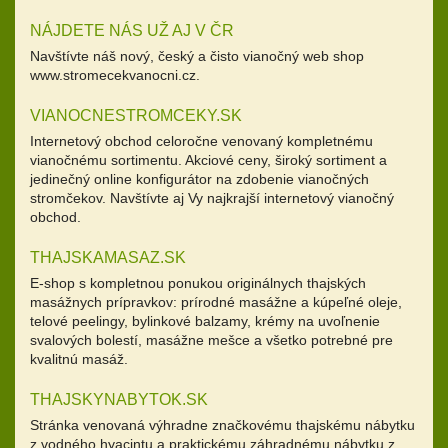
NÁJDETE NÁS UŽ AJ V ČR
Navštívte náš nový, český a čisto vianočný web shop
www.stromecekvanocni.cz.
VIANOCNESTROMCEKY.SK
Internetový obchod celoročne venovaný kompletnému
vianočnému sortimentu. Akciové ceny, široký sortiment a
jedinečný online konfigurátor na zdobenie vianočných
stromčekov. Navštívte aj Vy najkrajší internetový vianočný
obchod.
THAJSKAMASAZ.SK
E-shop s kompletnou ponukou originálnych thajských
masážnych prípravkov: prírodné masážne a kúpeľné oleje,
telové peelingy, bylinkové balzamy, krémy na uvoľnenie
svalových bolestí, masážne mešce a všetko potrebné pre
kvalitnú masáž.
THAJSKYNABYTOK.SK
Stránka venovaná výhradne značkovému thajskému nábytku
z vodného hyacintu a praktickému záhradnému nábytku z