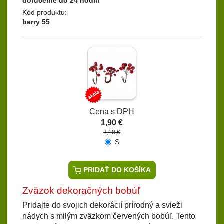
doručenie do 24 hodín
Kód produktu:
berry 55
Cena s DPH
1,90 €
2,10 €
S
PRIDAŤ DO KOŠÍKA
Zväzok dekoračných bobúľ
Pridajte do svojich dekorácií prírodný a svieži
nádych s milým zväzkom červených bobúľ. Tento