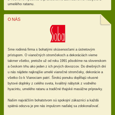
umelého ratanu.
O NÁS
Sme rodinná firma s bohatými skúsenosťami a ústretovým
prístupom.
O vianočných stromčekoch a dekoráciách vieme
takmer všetko, pretože už od
roku 1991 pôsobíme na slovenskom
a českom trhu ako jeden z ich prvých dovozcov. Do dnešných dní
u nás nájdete najkrajšie umelé vianočné stromčeky, dekorácie a
všetko čo k Vianociam patrí. Širokú ponuku dopĺňajú
vkusné
bytové doplnky z celého sveta, kvalitný nábytok z vodného
hyacintu, umelého ratanu a tradičné thajské masážne prípravky.
Našim najväčším bohatstvom sú spokojní zákazníci a každá
spätná odozva je pre nás impulzom naďalej sa zdokonaľovať.