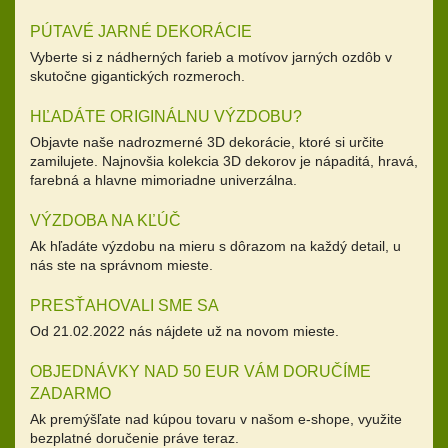
PÚTAVÉ JARNÉ DEKORÁCIE
Vyberte si z nádherných farieb a motívov jarných ozdôb v
skutočne gigantických rozmeroch.
HĽADÁTE ORIGINÁLNU VÝZDOBU?
Objavte naše nadrozmerné 3D dekorácie, ktoré si určite
zamilujete. Najnovšia kolekcia 3D dekorov je nápaditá, hravá,
farebná a hlavne mimoriadne univerzálna.
VÝZDOBA NA KĽÚČ
Ak hľadáte výzdobu na mieru s dôrazom na každý detail, u
nás ste na správnom mieste.
PRESŤAHOVALI SME SA
Od 21.02.2022 nás nájdete už na novom mieste.
OBJEDNÁVKY NAD 50 EUR VÁM DORUČÍME
ZADARMO
Ak premýšľate nad kúpou tovaru v našom e-shope, využite
bezplatné doručenie práve teraz.