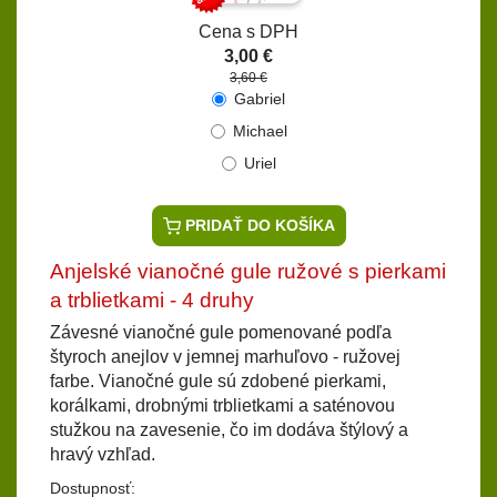
Cena s DPH
3,00 €
3,60 €
Gabriel
Michael
Uriel
PRIDAŤ DO KOŠÍKA
Anjelské vianočné gule ružové s pierkami
a trblietkami - 4 druhy
Závesné vianočné gule pomenované podľa
štyroch anejlov v jemnej marhuľovo - ružovej
farbe. Vianočné gule sú zdobené pierkami,
korálkami, drobnými trblietkami a saténovou
stužkou na zavesenie, čo im dodáva štýlový a
hravý vzhľad.
Dostupnosť: