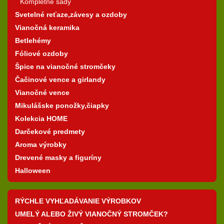
Kompletné sady
Svetelné reťaze,závesy a ozdoby
Vianočná keramika
Betlehémy
Fóliové ozdoby
Špice na vianočné stromčeky
Čačinové vence a girlandy
Vianočné vence
Mikulášske ponožky,čiapky
Kolekcia HOME
Darčekové predmety
Aroma výrobky
Drevené masky a figuríny
Halloween
RÝCHLE VYHĽADÁVANIE VÝROBKOV
UMELÝ ALEBO ŽIVÝ VIANOČNÝ STROMČEK?