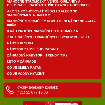
VIANOČNÉ STROMČEKY, VENCE, GIRLANDY A
DEKORÁCIE : NAJČASTEJŠIE OTÁZKY A ODPOVEDE
AKO SA ROZHODOVAŤ MEDZI 2D ALEBO 3D
VIANOČNÝMI STROMČEKMI
VIANOČNÉ STROMČEKY NOVEJ GENERÁCIE: 3D mäkké
ihličie
9 RÁD PRI KÚPE VIANOČNÉHO STROMČEKA
7 NETRADIČNÝCH VIANOČNÝCH ZVYKOV VO SVETE
NÁBYTOK SOBA
NÁBYTOK Z UMELÉHO RATANU
ZÁHRADNÝ NÁBYTOK - TRENDY, TIPY
LETO V ZÁHRADE
ČO JE UMELÝ RATAN
ČO JE VODNÝ HYACINT
Rýchly telefónny kontakt:
(421) 55 677 19 36