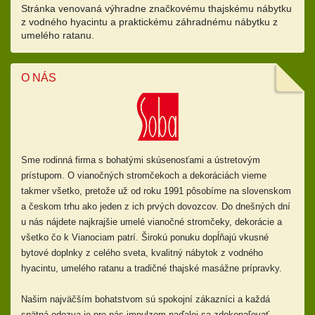
Stránka venovaná výhradne značkovému thajskému nábytku
z vodného hyacintu a praktickému záhradnému nábytku z
umelého ratanu.
O NÁS
Sme rodinná firma s bohatými skúsenosťami a ústretovým
prístupom.
O vianočných stromčekoch a dekoráciách vieme
takmer všetko, pretože už od
roku 1991 pôsobíme na slovenskom
a českom trhu ako jeden z ich prvých dovozcov. Do dnešných dní
u nás nájdete najkrajšie umelé vianočné stromčeky, dekorácie a
všetko čo k Vianociam patrí. Širokú ponuku dopĺňajú
vkusné
bytové doplnky z celého sveta, kvalitný nábytok z vodného
hyacintu, umelého ratanu a tradičné thajské masážne prípravky.
Našim najväčším bohatstvom sú spokojní zákazníci a každá
spätná odozva je pre nás impulzom naďalej sa zdokonaľovať.