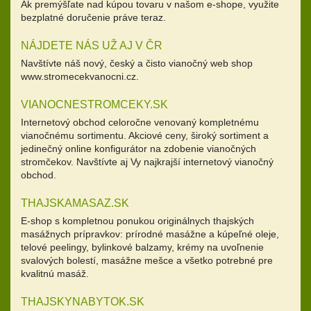
Ak premýšľate nad kúpou tovaru v našom e-shope, využite
bezplatné doručenie práve teraz.
NÁJDETE NÁS UŽ AJ V ČR
Navštívte náš nový, český a čisto vianočný web shop
www.stromecekvanocni.cz.
VIANOCNESTROMCEKY.SK
Internetový obchod celoročne venovaný kompletnému
vianočnému sortimentu. Akciové ceny, široký sortiment a
jedinečný online konfigurátor na zdobenie vianočných
stromčekov. Navštívte aj Vy najkrajší internetový vianočný
obchod.
THAJSKAMASAZ.SK
E-shop s kompletnou ponukou originálnych thajských
masážnych prípravkov: prírodné masážne a kúpeľné oleje,
telové peelingy, bylinkové balzamy, krémy na uvoľnenie
svalových bolestí, masážne mešce a všetko potrebné pre
kvalitnú masáž.
THAJSKYNABYTOK.SK