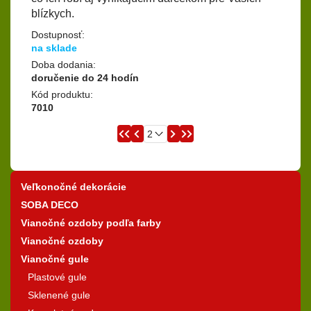
blízkych.
Dostupnosť:
na sklade
Doba dodania:
doručenie do 24 hodín
Kód produktu:
7010
Veľkonočné dekorácie
SOBA DECO
Vianočné ozdoby podľa farby
Vianočné ozdoby
Vianočné gule
Plastové gule
Sklenené gule