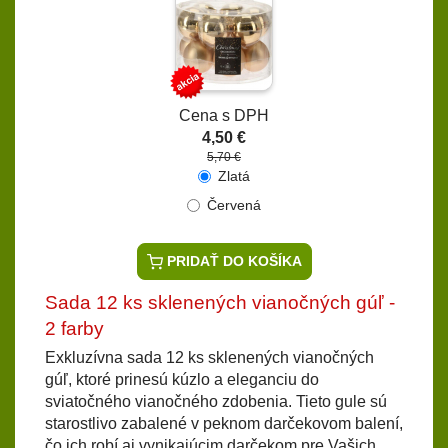
Cena s DPH
4,50 €
5,70 €
Zlatá
Červená
PRIDAŤ DO KOŠÍKA
Sada 12 ks sklenených vianočných gúľ -
2 farby
Exkluzívna sada 12 ks sklenených vianočných
gúľ, ktoré prinesú kúzlo a eleganciu do
sviatočného vianočného zdobenia. Tieto gule sú
starostlivo zabalené v peknom darčekovom balení,
čo ich robí aj vynikajúcim darčekom pre Vašich