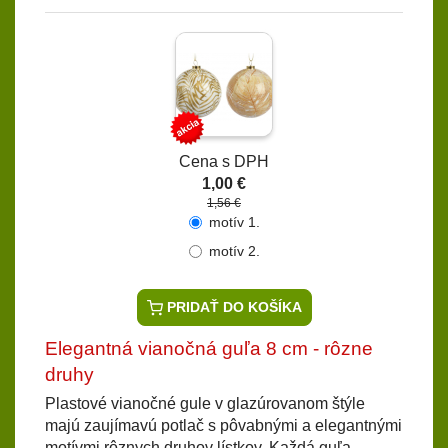
Cena s DPH
1,00 €
1,56 €
motív 1.
motív 2.
PRIDAŤ DO KOŠÍKA
Elegantná vianočná guľa 8 cm - rôzne
druhy
Plastové vianočné gule v glazúrovanom štýle
majú zaujímavú potlač s pôvabnými a elegantnými
motívmi rôznych druhov lístkov. Každá guľa