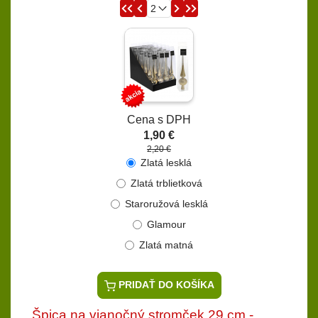
Cena s DPH
1,90 €
2,20 €
Zlatá lesklá
Zlatá trblietková
Staroružová lesklá
Glamour
Zlatá matná
PRIDAŤ DO KOŠÍKA
Špica na vianočný stromček 29 cm -