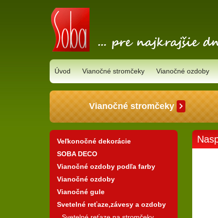
Úvod
Vianočné stromčeky
Vianočné ozdoby
Vianočné stromčeky
Nasp
Veľkonočné dekorácie
SOBA DECO
Vianočné ozdoby podľa farby
Vianočné ozdoby
Vianočné gule
Svetelné reťaze,závesy a ozdoby
Svetelné reťaze na stromčeky