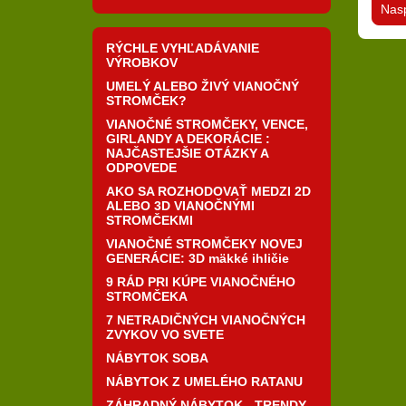
Nas
RÝCHLE VYHĽADÁVANIE
VÝROBKOV
UMELÝ ALEBO ŽIVÝ VIANOČNÝ
STROMČEK?
VIANOČNÉ STROMČEKY, VENCE,
GIRLANDY A DEKORÁCIE :
NAJČASTEJŠIE OTÁZKY A
ODPOVEDE
AKO SA ROZHODOVAŤ MEDZI 2D
ALEBO 3D VIANOČNÝMI
STROMČEKMI
VIANOČNÉ STROMČEKY NOVEJ
GENERÁCIE: 3D mäkké ihličie
9 RÁD PRI KÚPE VIANOČNÉHO
STROMČEKA
7 NETRADIČNÝCH VIANOČNÝCH
ZVYKOV VO SVETE
NÁBYTOK SOBA
NÁBYTOK Z UMELÉHO RATANU
ZÁHRADNÝ NÁBYTOK - TRENDY,