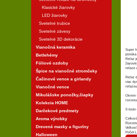
Klasické žiarovky
LED žiarovky
Svetelné trubice
Svetelné závesy
Svetelné 3D dekorácie
Vianočná keramika
Super h
ponúka 
Betlehémy
Reťaz j
Fóliové ozdoby
žiarovk
reťaze u
Špice na vianočné stromčeky
Reťaz d
Čačinové vence a girlandy
viac dy
Vianočné vence
reťazou
Mikulášske ponožky,čiapky
Okrem t
rozostu
Kolekcia HOME
S touto
Darčekové predmety
Aroma výrobky
Celková
Rozostu
Drevené masky a figuríny
Veľkosť
Počet L
Halloween