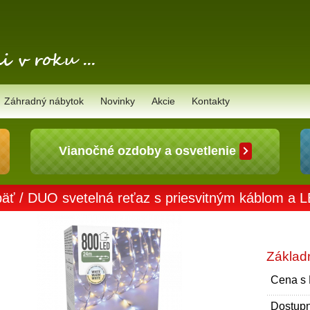
Záhradný nábytok
Novinky
Akcie
Kontakty
Vianočné ozdoby a osvetlenie
äť
/ DUO svetelná reťaz s priesvitným káblom a 
Základ
Cena s
Dostupn