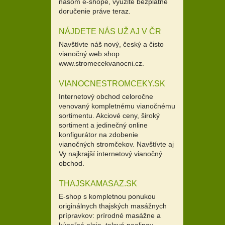
našom e-shope, využite bezplatné
doručenie práve teraz.
NÁJDETE NÁS UŽ AJ V ČR
Navštívte náš nový, český a čisto
vianočný web shop
www.stromecekvanocni.cz.
VIANOCNESTROMCEKY.SK
Internetový obchod celoročne
venovaný kompletnému vianočnému
sortimentu. Akciové ceny, široký
sortiment a jedinečný online
konfigurátor na zdobenie
vianočných stromčekov. Navštívte aj
Vy najkrajší internetový vianočný
obchod.
THAJSKAMASAZ.SK
E-shop s kompletnou ponukou
originálnych thajských masážnych
prípravkov: prírodné masážne a
kúpeľné oleje, telové peelingy,