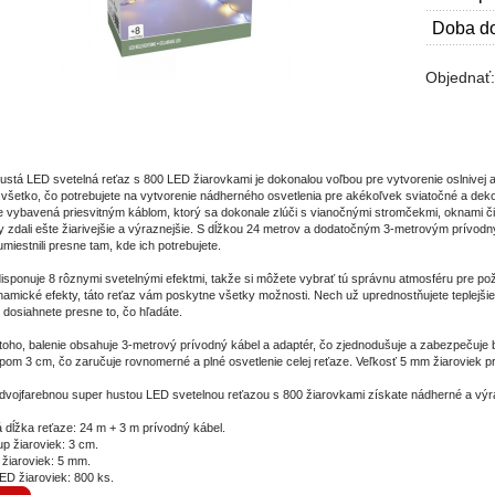
Doba do
Objednať
ustá LED svetelná reťaz s 800 LED žiarovkami je dokonalou voľbou pre vytvorenie oslnivej a p
všetko, čo potrebujete na vytvorenie nádherného osvetlenia pre akékoľvek sviatočné a dek
e vybavená priesvitným káblom, ktorý sa dokonale zlúči s vianočnými stromčekmi, oknami či
y zdali ešte žiarivejšie a výraznejšie. S dĺžkou 24 metrov a dodatočným 3-metrovým prívodn
miestnili presne tam, kde ich potrebujete.
isponuje 8 rôznymi svetelnými efektmi, takže si môžete vybrať tú správnu atmosféru pre poža
namické efekty, táto reťaz vám poskytne všetky možnosti. Nech už uprednostňujete teplejšie a
 dosiahnete presne to, čo hľadáte.
oho, balenie obsahuje 3-metrový prívodný kábel a adaptér, čo zjednodušuje a zabezpečuje 
pom 3 cm, čo zaručuje rovnomerné a plné osvetlenie celej reťaze. Veľkosť 5 mm žiaroviek p
 dvojfarebnou super hustou LED svetelnou reťazou s 800 žiarovkami získate nádherné a výr
 dĺžka reťaze: 24 m + 3 m prívodný kábel.
p žiaroviek: 3 cm.
 žiaroviek: 5 mm.
ED žiaroviek: 800 ks.