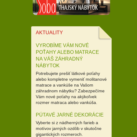
AKTUALITY
VYROBÍME VÁM NOVÉ
POŤAHY ALEBO MATRACE
NA VÁŠ ZÁHRADNÝ
NÁBYTOK
Potrebujete prešiť látkové poťahy
alebo kompletne vymeniť molitanové
matrace a vankúše na Vašom
záhradnom nábytku? Zabezpečíme
Vám nové poťahy na akýkoľvek
rozmer matraca alebo vankúša.
PÚTAVÉ JARNÉ DEKORÁCIE
Vyberte si z nádherných farieb a
motívov jarných ozdôb v skutočne
gigantických rozmeroch.