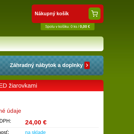
Nákupný košík
Spolu v košíku: 0 ks /
0,00 €
Záhradný nábytok a doplnky
LED žiarovkami
né údaje
 DPH:
24,00 €
osť:
na sklade