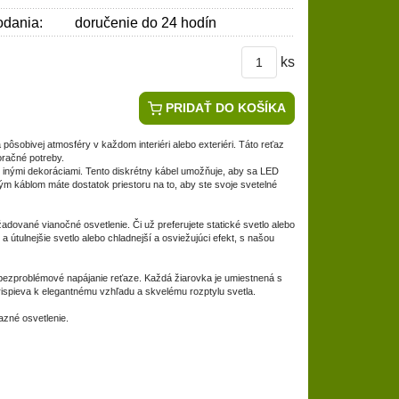
dania:
doručenie do 24 hodín
ks
:
PRIDAŤ DO KOŠÍKA
ôsobivej atmosféry v každom interiéri alebo exteriéri. Táto reťaz
oračné potreby.
 inými dekoráciami. Tento diskrétny kábel umožňuje, aby sa LED
ým káblom máte dostatok priestoru na to, aby ste svoje svetelné
dované vianočné osvetlenie. Či už preferujete statické svetlo alebo
 útulnejšie svetlo alebo chladnejší a osviežujúci efekt, s našou
bezproblémové napájanie reťaze. Každá žiarovka je umiestnená s
rispieva k elegantnému vzhľadu a skvelému rozptylu svetla.
azné osvetlenie.