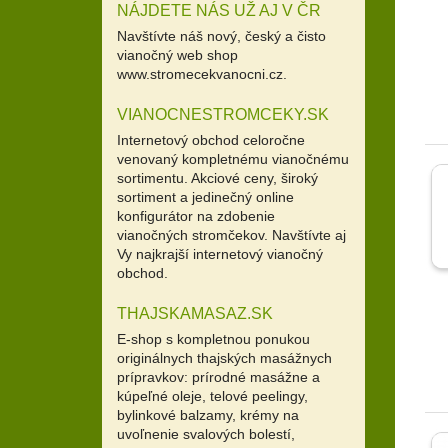
NÁJDETE NÁS UŽ AJ V ČR
Navštívte náš nový, český a čisto
vianočný web shop
www.stromecekvanocni.cz.
VIANOCNESTROMCEKY.SK
Internetový obchod celoročne
venovaný kompletnému vianočnému
sortimentu. Akciové ceny, široký
sortiment a jedinečný online
konfigurátor na zdobenie
vianočných stromčekov. Navštívte aj
Vy najkrajší internetový vianočný
obchod.
THAJSKAMASAZ.SK
E-shop s kompletnou ponukou
originálnych thajských masážnych
prípravkov: prírodné masážne a
kúpeľné oleje, telové peelingy,
bylinkové balzamy, krémy na
uvoľnenie svalových bolestí,