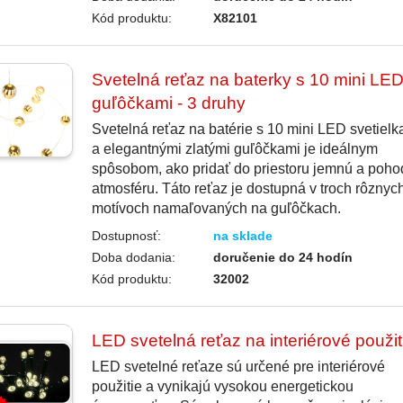
Kód produktu:
X82101
Svetelná reťaz na baterky s 10 mini LED
guľôčkami - 3 druhy
Svetelná reťaz na batérie s 10 mini LED svetielk
a elegantnými zlatými guľôčkami je ideálnym
spôsobom, ako pridať do priestoru jemnú a poho
atmosféru. Táto reťaz je dostupná v troch rôznyc
motívoch namaľovaných na guľôčkach.
Dostupnosť:
na sklade
Doba dodania:
doručenie do 24 hodín
Kód produktu:
32002
LED svetelná reťaz na interiérové použit
LED svetelné reťaze sú určené pre interiérové
použitie a vynikajú vysokou energetickou