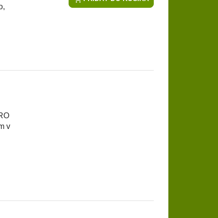
o,
CRO
m v