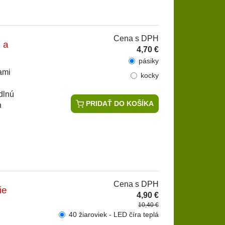
Cena s DPH
 a
4,70 €
pásiky
ami
kocky
dlnú
PRIDAŤ DO KOŠÍKA
h
Cena s DPH
ie
4,90 €
10,40 €
40 žiaroviek - LED číra teplá