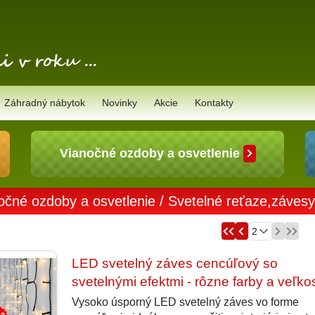
Záhradný nábytok
Novinky
Akcie
Kontakty
Vianočné ozdoby a osvetlenie
očné ozdoby a osvetlenie
/
Svetelné reťaze,záves
LED svetelný záves cencúľový so
svetelnými efektmi - rôzne farby a veľkos
Vysoko úsporný LED svetelný záves vo forme