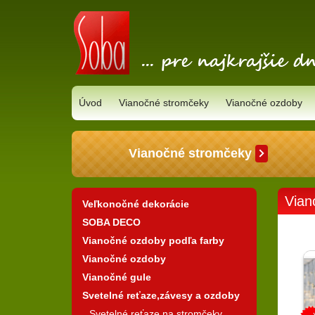
Úvod
Vianočné stromčeky
Vianočné ozdoby
Vianočné stromčeky
Vian
Veľkonočné dekorácie
SOBA DECO
Vianočné ozdoby podľa farby
Vianočné ozdoby
Vianočné gule
Svetelné reťaze,závesy a ozdoby
Svetelné reťaze na stromčeky