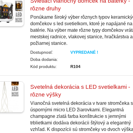
Svietiaci vianočný domček na baterky -
rôzne druhy
Ponúkame široký výber rôznych typov keramický
domčekov s led svetielkom, ktoré je napájané na
batérie. Na výber mate rôzne typy domčekov vrá
mestskej radnice, vlakovej stanice, hračkárstva a
požiarnej stanice.
Dostupnosť:
VYPREDANÉ !
Doba dodania:
Kód produktu:
R104
Svetelná dekorácia s LED svetielkami -
rôzne výšky
Vianočná svetelná dekorácia v tvare stromčeka s
úspornými micro LED žiarovkami. Elegantná
champagne zlatá farba konštrukcie s jemnými
trblietkami dodáva dekorácii štýlový a elegantný
vzhľad. K dispozícii sú stromčeky vo dvoch výšk