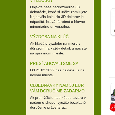
VÝZDOBU?
Objavte naše nadrozmerné 3D
dekorácie, ktoré si určite zamilujete.
Najnovšia kolekcia 3D dekorov je
nápaditá, hravá, farebná a hlavne
mimoriadne univerzálna.
VÝZDOBA NA KĽÚČ
Ak hľadáte výzdobu na mieru s
dôrazom na každý detail, u nás ste
na správnom mieste.
PRESŤAHOVALI SME SA
Od 21.02.2022 nás nájdete už na
novom mieste.
OBJEDNÁVKY NAD 50 EUR
VÁM DORUČÍME ZADARMO
Ak premýšľate nad kúpou tovaru v
našom e-shope, využite bezplatné
doručenie práve teraz.