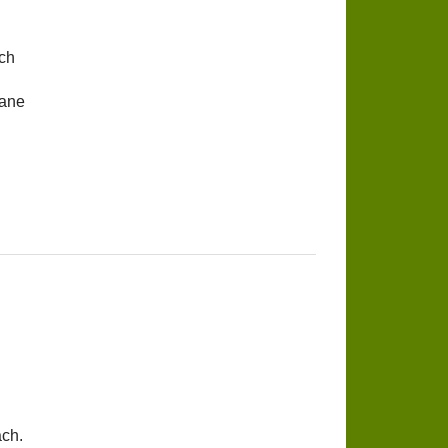
ch
tane
ach.