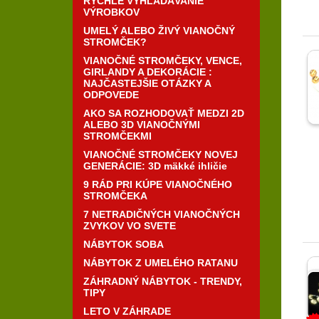
RÝCHLE VYHĽADÁVANIE
VÝROBKOV
UMELÝ ALEBO ŽIVÝ VIANOČNÝ
STROMČEK?
VIANOČNÉ STROMČEKY, VENCE,
GIRLANDY A DEKORÁCIE :
NAJČASTEJŠIE OTÁZKY A
ODPOVEDE
AKO SA ROZHODOVAŤ MEDZI 2D
ALEBO 3D VIANOČNÝMI
STROMČEKMI
VIANOČNÉ STROMČEKY NOVEJ
GENERÁCIE: 3D mäkké ihličie
9 RÁD PRI KÚPE VIANOČNÉHO
STROMČEKA
7 NETRADIČNÝCH VIANOČNÝCH
ZVYKOV VO SVETE
NÁBYTOK SOBA
NÁBYTOK Z UMELÉHO RATANU
ZÁHRADNÝ NÁBYTOK - TRENDY,
TIPY
LETO V ZÁHRADE