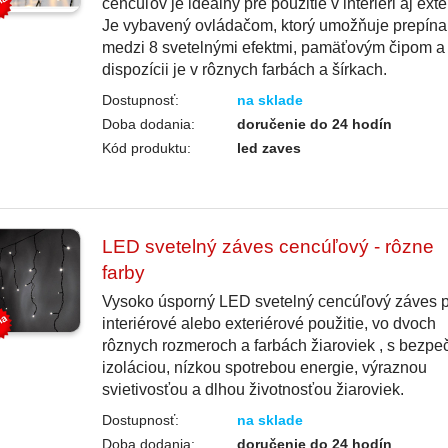
cencúľov je ideálny pre použitie v interiéri aj exter
Je vybavený ovládačom, ktorý umožňuje prepína
medzi 8 svetelnými efektmi, pamäťovým čipom a
dispozícii je v rôznych farbách a šírkach.
Dostupnosť:
na sklade
Doba dodania:
doručenie do 24 hodín
Kód produktu:
led zaves
LED svetelný záves cencúľový - rôzne
farby
Vysoko úsporný LED svetelný cencúľový záves 
interiérové alebo exteriérové použitie, vo dvoch
rôznych rozmeroch a farbách žiaroviek , s bezp
izoláciou, nízkou spotrebou energie, výraznou
svietivosťou a dlhou životnosťou žiaroviek.
Dostupnosť:
na sklade
Doba dodania:
doručenie do 24 hodín