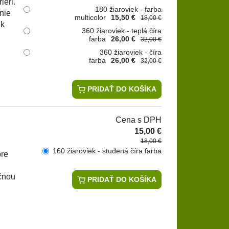
iéri.
180 žiaroviek - farba
nie
multicolor
15,50 €
18,00 €
 k
360 žiaroviek - teplá číra
farba
26,00 €
32,00 €
360 žiaroviek - číra
farba
26,00 €
32,00 €
PRIDAŤ DO KOŠÍKA
Cena s DPH
15,00 €
18,00 €
160 žiaroviek - studená číra farba
pre
ečnou
PRIDAŤ DO KOŠÍKA