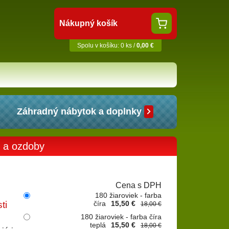
Nákupný košík
Spolu v košíku: 0 ks /
0,00 €
Záhradný nábytok a doplnky
y a ozdoby
Cena s DPH
180 žiaroviek - farba
ti
číra
15,50 €
18,00 €
180 žiaroviek - farba číra
teplá
15,50 €
18,00 €