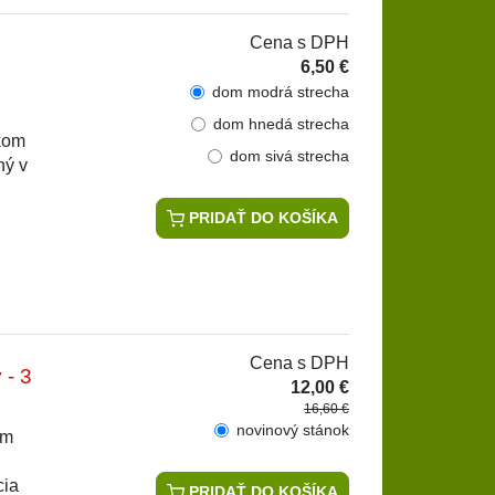
Cena s DPH
6,50 €
dom modrá strecha
dom hnedá strecha
ekom
dom sivá strecha
ný v
PRIDAŤ DO KOŠÍKA
Cena s DPH
 - 3
12,00 €
16,60 €
novinový stánok
ým
cia
PRIDAŤ DO KOŠÍKA