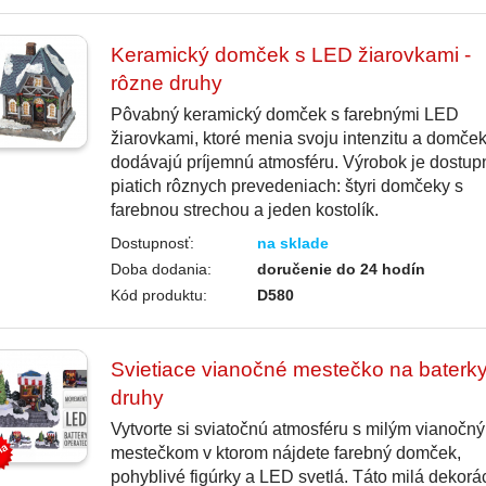
Keramický domček s LED žiarovkami -
rôzne druhy
Pôvabný keramický domček s farebnými LED
žiarovkami, ktoré menia svoju intenzitu a domč
dodávajú príjemnú atmosféru. Výrobok je dostup
piatich rôznych prevedeniach: štyri domčeky s
farebnou strechou a jeden kostolík.
Dostupnosť:
na sklade
Doba dodania:
doručenie do 24 hodín
Kód produktu:
D580
Svietiace vianočné mestečko na baterky
druhy
Vytvorte si sviatočnú atmosféru s milým vianočn
mestečkom v ktorom nájdete farebný domček,
pohyblivé figúrky a LED svetlá. Táto milá dekorá