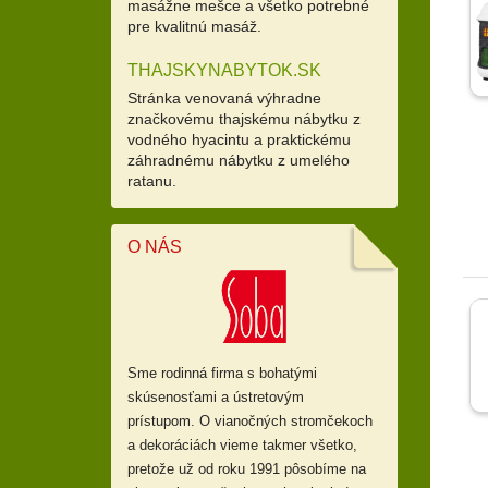
masážne mešce a všetko potrebné
pre kvalitnú masáž.
THAJSKYNABYTOK.SK
Stránka venovaná výhradne
značkovému thajskému nábytku z
vodného hyacintu a praktickému
záhradnému nábytku z umelého
ratanu.
O NÁS
Sme rodinná firma s bohatými
skúsenosťami a ústretovým
prístupom.
O vianočných stromčekoch
a dekoráciách vieme takmer všetko,
pretože už od
roku 1991 pôsobíme na