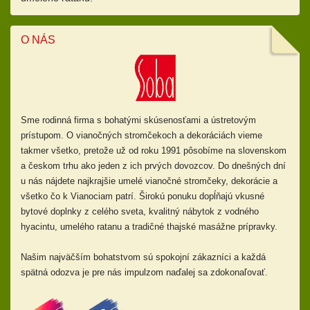
O NÁS
Sme rodinná firma s bohatými skúsenosťami a ústretovým
prístupom.
O vianočných stromčekoch a dekoráciách vieme
takmer všetko, pretože už od
roku 1991 pôsobíme na slovenskom
a českom trhu ako jeden z ich prvých dovozcov. Do dnešných dní
u nás nájdete najkrajšie umelé vianočné stromčeky, dekorácie a
všetko čo k Vianociam patrí. Širokú ponuku dopĺňajú
vkusné
bytové doplnky z celého sveta, kvalitný nábytok z vodného
hyacintu, umelého ratanu a tradičné thajské masážne prípravky.
Našim najväčším bohatstvom sú spokojní zákazníci a každá
spätná odozva je pre nás impulzom naďalej sa zdokonaľovať.