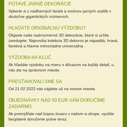
PÚTAVÉ JARNÉ DEKORÁCIE
Vyberte si z nádherných farieb a motívov jarných ozdôb v
skutočne gigantických rozmeroch.
HĽADÁTE ORIGINÁLNU VÝZDOBU?
Objavte naše nadrozmerné 3D dekorácie, ktoré si určite
zamilujete. Najnovšia kolekcia 3D dekorov je nápaditá, hravá,
farebná a hlavne mimoriadne univerzálna.
VÝZDOBA NA KĽÚČ
Ak hľadáte výzdobu na mieru s dôrazom na každý detail, u
nás ste na správnom mieste.
PRESŤAHOVALI SME SA
Od 21.02.2022 nás nájdete už na novom mieste.
OBJEDNÁVKY NAD 50 EUR VÁM DORUČÍME
ZADARMO
Ak premýšľate nad kúpou tovaru v našom e-shope, využite
bezplatné doručenie práve teraz.