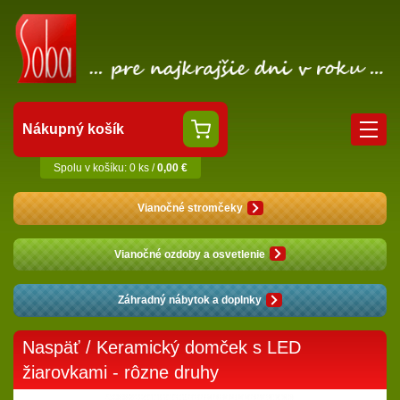
Nákupný košík
Spolu v košíku: 0 ks /
0,00 €
Vianočné stromčeky
Vianočné ozdoby a osvetlenie
Záhradný nábytok a doplnky
Naspäť
/ Keramický domček s LED
žiarovkami - rôzne druhy