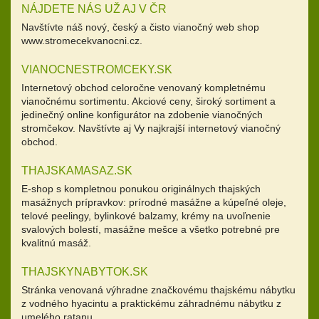
NÁJDETE NÁS UŽ AJ V ČR
Navštívte náš nový, český a čisto vianočný web shop
www.stromecekvanocni.cz.
VIANOCNESTROMCEKY.SK
Internetový obchod celoročne venovaný kompletnému
vianočnému sortimentu. Akciové ceny, široký sortiment a
jedinečný online konfigurátor na zdobenie vianočných
stromčekov. Navštívte aj Vy najkrajší internetový vianočný
obchod.
THAJSKAMASAZ.SK
E-shop s kompletnou ponukou originálnych thajských
masážnych prípravkov: prírodné masážne a kúpeľné oleje,
telové peelingy, bylinkové balzamy, krémy na uvoľnenie
svalových bolestí, masážne mešce a všetko potrebné pre
kvalitnú masáž.
THAJSKYNABYTOK.SK
Stránka venovaná výhradne značkovému thajskému nábytku
z vodného hyacintu a praktickému záhradnému nábytku z
umelého ratanu.