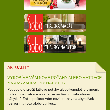
AKTUALITY
VYROBÍME VÁM NOVÉ POŤAHY ALEBO MATRACE
NA VÁŠ ZÁHRADNÝ NÁBYTOK
Potrebujete prešiť látkové poťahy alebo kompletne vymeniť
molitanové matrace a vankúše na Vašom záhradnom
nábytku? Zabezpečíme Vám nové poťahy na akýkoľvek
rozmer matraca alebo vankúša.