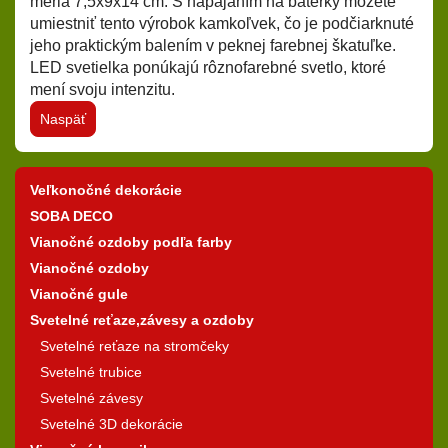
meria 7,5x9x14 cm. S napájaním na baterky môžete
umiestniť tento výrobok kamkoľvek, čo je podčiarknuté
jeho praktickým balením v peknej farebnej škatuľke.
LED svetielka ponúkajú rôznofarebné svetlo, ktoré
mení svoju intenzitu.
Naspäť
Veľkonočné dekorácie
SOBA DECO
Vianočné ozdoby podľa farby
Vianočné ozdoby
Vianočné gule
Svetelné reťaze,závesy a ozdoby
Svetelné reťaze na stromčeky
Svetelné trubice
Svetelné závesy
Svetelné 3D dekorácie