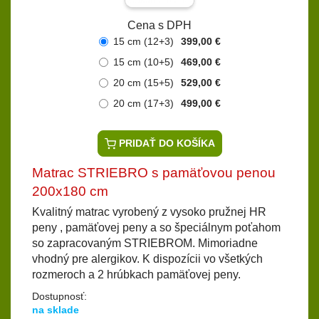
Cena s DPH
15 cm (12+3)
399,00 €
15 cm (10+5)
469,00 €
20 cm (15+5)
529,00 €
20 cm (17+3)
499,00 €
PRIDAŤ DO KOŠÍKA
Matrac STRIEBRO s pamäťovou penou
200x180 cm
Kvalitný matrac vyrobený z vysoko pružnej HR
peny , pamäťovej peny a so špeciálnym poťahom
so zapracovaným STRIEBROM. Mimoriadne
vhodný pre alergikov. K dispozícii vo všetkých
rozmeroch a 2 hrúbkach pamäťovej peny.
Dostupnosť:
na sklade