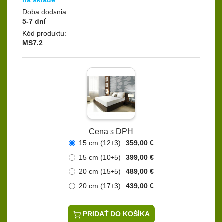
na sklade
Doba dodania:
5-7 dní
Kód produktu:
MS7.2
Cena s DPH
15 cm (12+3)
359,00 €
15 cm (10+5)
399,00 €
20 cm (15+5)
489,00 €
20 cm (17+3)
439,00 €
PRIDAŤ DO KOŠÍKA