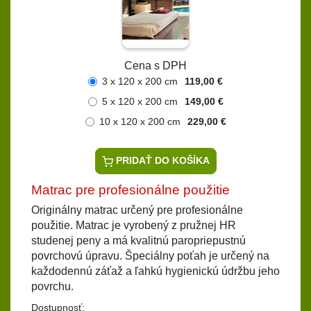
Cena s DPH
3 x 120 x 200 cm
119,00 €
5 x 120 x 200 cm
149,00 €
10 x 120 x 200 cm
229,00 €
PRIDAŤ DO KOŠÍKA
Matrac pre profesionálne použitie
Originálny matrac určený pre profesionálne
použitie. Matrac je vyrobený z pružnej HR
studenej peny a má kvalitnú paropriepustnú
povrchovú úpravu. Špeciálny poťah je určený na
každodennú záťaž a ľahkú hygienickú údržbu jeho
povrchu.
Dostupnosť: