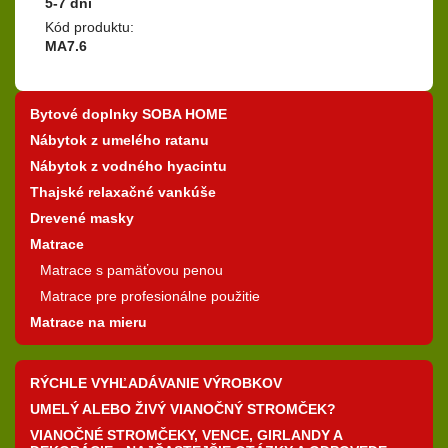
5-7 dní
Kód produktu:
MA7.6
Bytové doplnky SOBA HOME
Nábytok z umelého ratanu
Nábytok z vodného hyacintu
Thajské relaxačné vankúše
Drevené masky
Matrace
Matrace s pamäťovou penou
Matrace pre profesionálne použitie
Matrace na mieru
RÝCHLE VYHĽADÁVANIE VÝROBKOV
UMELÝ ALEBO ŽIVÝ VIANOČNÝ STROMČEK?
VIANOČNÉ STROMČEKY, VENCE, GIRLANDY A