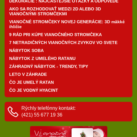
DEKORÁCIE : NAJČASTEJŠIE OTÁZKY A ODPOVEDE
AKO SA ROZHODOVAŤ MEDZI 2D ALEBO 3D
VIANOČNÝMI STROMČEKMI
VIANOČNÉ STROMČEKY NOVEJ GENERÁCIE: 3D mäkké
ihličie
9 RÁD PRI KÚPE VIANOČNÉHO STROMČEKA
7 NETRADIČNÝCH VIANOČNÝCH ZVYKOV VO SVETE
NÁBYTOK SOBA
NÁBYTOK Z UMELÉHO RATANU
ZÁHRADNÝ NÁBYTOK - TRENDY, TIPY
LETO V ZÁHRADE
ČO JE UMELÝ RATAN
ČO JE VODNÝ HYACINT
Rýchly telefónny kontakt:
(421) 55 677 19 36