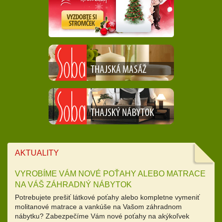
AKTUALITY
VYROBÍME VÁM NOVÉ POŤAHY ALEBO MATRACE
NA VÁŠ ZÁHRADNÝ NÁBYTOK
Potrebujete prešiť látkové poťahy alebo kompletne vymeniť
molitanové matrace a vankúše na Vašom záhradnom
nábytku? Zabezpečíme Vám nové poťahy na akýkoľvek