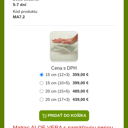
5-7 dní
Kód produktu:
MA7.2
Cena s DPH
15 cm (12+3)
359,00 €
15 cm (10+5)
399,00 €
20 cm (15+5)
489,00 €
20 cm (17+3)
439,00 €
PRIDAŤ DO KOŠÍKA
Matrac ALOE VERA s pamäťovou penou