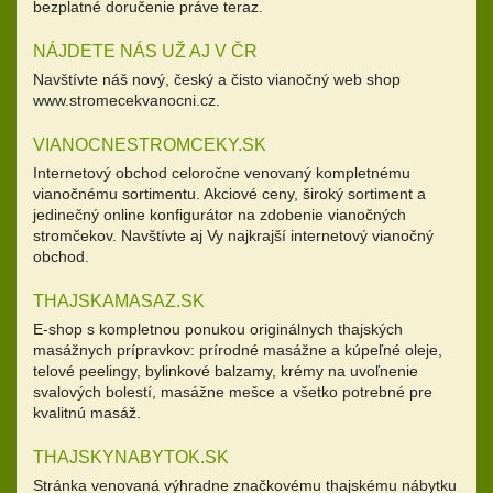
bezplatné doručenie práve teraz.
NÁJDETE NÁS UŽ AJ V ČR
Navštívte náš nový, český a čisto vianočný web shop
www.stromecekvanocni.cz.
VIANOCNESTROMCEKY.SK
Internetový obchod celoročne venovaný kompletnému
vianočnému sortimentu. Akciové ceny, široký sortiment a
jedinečný online konfigurátor na zdobenie vianočných
stromčekov. Navštívte aj Vy najkrajší internetový vianočný
obchod.
THAJSKAMASAZ.SK
E-shop s kompletnou ponukou originálnych thajských
masážnych prípravkov: prírodné masážne a kúpeľné oleje,
telové peelingy, bylinkové balzamy, krémy na uvoľnenie
svalových bolestí, masážne mešce a všetko potrebné pre
kvalitnú masáž.
THAJSKYNABYTOK.SK
Stránka venovaná výhradne značkovému thajskému nábytku