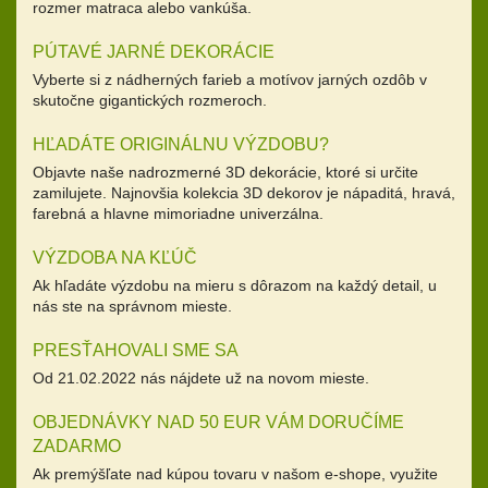
rozmer matraca alebo vankúša.
PÚTAVÉ JARNÉ DEKORÁCIE
Vyberte si z nádherných farieb a motívov jarných ozdôb v
skutočne gigantických rozmeroch.
HĽADÁTE ORIGINÁLNU VÝZDOBU?
Objavte naše nadrozmerné 3D dekorácie, ktoré si určite
zamilujete. Najnovšia kolekcia 3D dekorov je nápaditá, hravá,
farebná a hlavne mimoriadne univerzálna.
VÝZDOBA NA KĽÚČ
Ak hľadáte výzdobu na mieru s dôrazom na každý detail, u
nás ste na správnom mieste.
PRESŤAHOVALI SME SA
Od 21.02.2022 nás nájdete už na novom mieste.
OBJEDNÁVKY NAD 50 EUR VÁM DORUČÍME
ZADARMO
Ak premýšľate nad kúpou tovaru v našom e-shope, využite