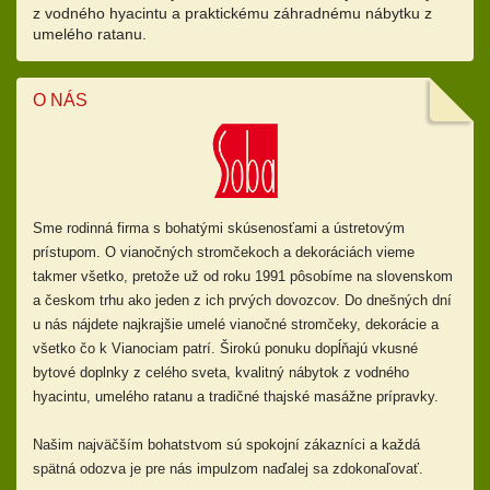
z vodného hyacintu a praktickému záhradnému nábytku z
umelého ratanu.
O NÁS
Sme rodinná firma s bohatými skúsenosťami a ústretovým
prístupom.
O vianočných stromčekoch a dekoráciách vieme
takmer všetko, pretože už od
roku 1991 pôsobíme na slovenskom
a českom trhu ako jeden z ich prvých dovozcov. Do dnešných dní
u nás nájdete najkrajšie umelé vianočné stromčeky, dekorácie a
všetko čo k Vianociam patrí. Širokú ponuku dopĺňajú
vkusné
bytové doplnky z celého sveta, kvalitný nábytok z vodného
hyacintu, umelého ratanu a tradičné thajské masážne prípravky.
Našim najväčším bohatstvom sú spokojní zákazníci a každá
spätná odozva je pre nás impulzom naďalej sa zdokonaľovať.