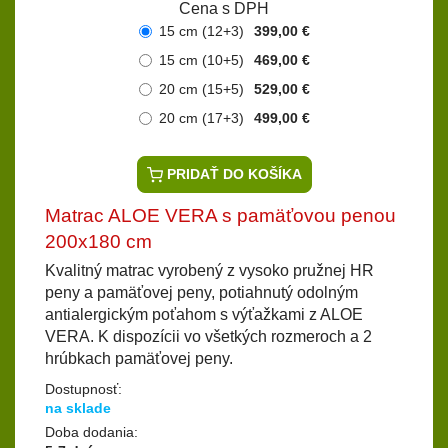
Cena s DPH
15 cm (12+3)
399,00 €
15 cm (10+5)
469,00 €
20 cm (15+5)
529,00 €
20 cm (17+3)
499,00 €
PRIDAŤ DO KOŠÍKA
Matrac ALOE VERA s pamäťovou penou
200x180 cm
Kvalitný matrac vyrobený z vysoko pružnej HR
peny a pamäťovej peny, potiahnutý odolným
antialergickým poťahom s výťažkami z ALOE
VERA. K dispozícii vo všetkých rozmeroch a 2
hrúbkach pamäťovej peny.
Dostupnosť:
na sklade
Doba dodania: