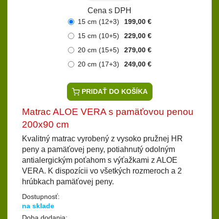
Cena s DPH
15 cm (12+3)
199,00 €
15 cm (10+5)
229,00 €
20 cm (15+5)
279,00 €
20 cm (17+3)
249,00 €
PRIDAŤ DO KOŠÍKA
Matrac ALOE VERA s pamäťovou penou
200x90 cm
Kvalitný matrac vyrobený z vysoko pružnej HR
peny a pamäťovej peny, potiahnutý odolným
antialergickým poťahom s výťažkami z ALOE
VERA. K dispozícii vo všetkých rozmeroch a 2
hrúbkach pamäťovej peny.
Dostupnosť:
na sklade
Doba dodania: