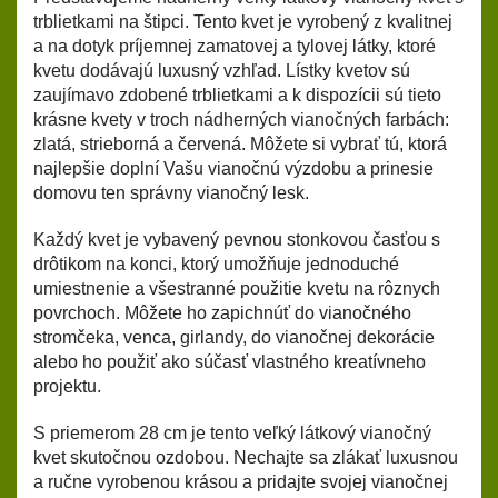
trblietkami na štipci. Tento kvet je vyrobený z kvalitnej
a na dotyk príjemnej zamatovej a tylovej látky, ktoré
kvetu dodávajú luxusný vzhľad. Lístky kvetov sú
zaujímavo zdobené trblietkami a k dispozícii sú tieto
krásne kvety v troch nádherných vianočných farbách:
zlatá, strieborná a červená. Môžete si vybrať tú, ktorá
najlepšie doplní Vašu vianočnú výzdobu a prinesie
domovu ten správny vianočný lesk.
Každý kvet je vybavený pevnou stonkovou časťou s
drôtikom na konci, ktorý umožňuje jednoduché
umiestnenie a všestranné použitie kvetu na rôznych
povrchoch. Môžete ho zapichnúť do vianočného
stromčeka, venca, girlandy, do vianočnej dekorácie
alebo ho použiť ako súčasť vlastného kreatívneho
projektu.
S priemerom 28 cm je tento veľký látkový vianočný
kvet skutočnou ozdobou. Nechajte sa zlákať luxusnou
a ručne vyrobenou krásou a pridajte svojej vianočnej