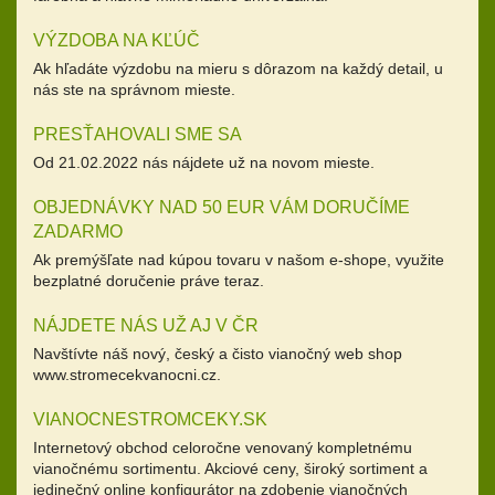
VÝZDOBA NA KĽÚČ
Ak hľadáte výzdobu na mieru s dôrazom na každý detail, u
nás ste na správnom mieste.
PRESŤAHOVALI SME SA
Od 21.02.2022 nás nájdete už na novom mieste.
OBJEDNÁVKY NAD 50 EUR VÁM DORUČÍME
ZADARMO
Ak premýšľate nad kúpou tovaru v našom e-shope, využite
bezplatné doručenie práve teraz.
NÁJDETE NÁS UŽ AJ V ČR
Navštívte náš nový, český a čisto vianočný web shop
www.stromecekvanocni.cz.
VIANOCNESTROMCEKY.SK
Internetový obchod celoročne venovaný kompletnému
vianočnému sortimentu. Akciové ceny, široký sortiment a
jedinečný online konfigurátor na zdobenie vianočných