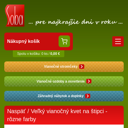
Nákupný košík
Spolu v košíku: 0 ks /
0,00 €
Vianočné stromčeky
Vianočné ozdoby a osvetlenie
Záhradný nábytok a doplnky
Naspäť
/ Veľký vianočný kvet na štipci -
rôzne farby