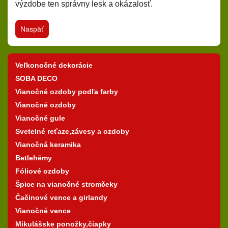
výzdobe ten správny lesk a okázalosť.
Naspäť
Veľkonočné dekorácie
SOBA DECO
Vianočné ozdoby podľa farby
Vianočné ozdoby
Vianočné gule
Svetelné reťaze,závesy a ozdoby
Vianočná keramika
Betlehémy
Fóliové ozdoby
Špice na vianočné stromčeky
Čačinové vence a girlandy
Vianočné vence
Mikulášske ponožky,čiapky