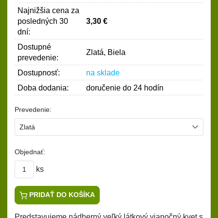
Najnižšia cena za
posledných 30
3,30 €
dní:
Dostupné
Zlatá, Biela
prevedenie:
Dostupnosť:
na sklade
Doba dodania:
doručenie do 24 hodín
Prevedenie:
Objednať:
ks
PRIDAŤ DO KOŠÍKA
Predstavujeme nádherný veľký látkový vianočný kvet s