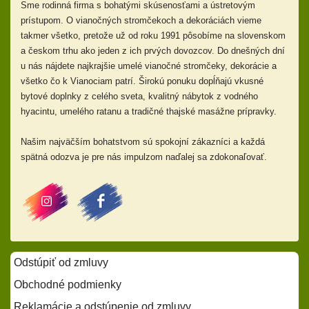
Sme rodinná firma s bohatými skúsenosťami a ústretovým
prístupom.
O vianočných stromčekoch a dekoráciách vieme
takmer všetko, pretože už od
roku 1991 pôsobíme na slovenskom
a českom trhu ako jeden z ich prvých dovozcov. Do dnešných dní
u nás nájdete najkrajšie umelé vianočné stromčeky, dekorácie a
všetko čo k Vianociam patrí. Širokú ponuku dopĺňajú
vkusné
bytové doplnky z celého sveta, kvalitný nábytok z vodného
hyacintu, umelého ratanu a tradičné thajské masážne prípravky.
Našim najväčším bohatstvom sú spokojní zákazníci a každá
spätná odozva je pre nás impulzom naďalej sa zdokonaľovať.
Odstúpiť od zmluvy
Obchodné podmienky
Reklamácie a odstúpenie od zmluvy