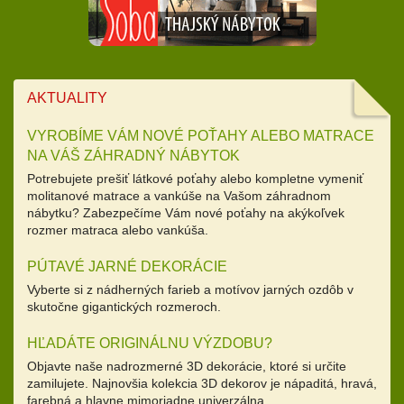
AKTUALITY
VYROBÍME VÁM NOVÉ POŤAHY ALEBO MATRACE
NA VÁŠ ZÁHRADNÝ NÁBYTOK
Potrebujete prešiť látkové poťahy alebo kompletne vymeniť
molitanové matrace a vankúše na Vašom záhradnom
nábytku? Zabezpečíme Vám nové poťahy na akýkoľvek
rozmer matraca alebo vankúša.
PÚTAVÉ JARNÉ DEKORÁCIE
Vyberte si z nádherných farieb a motívov jarných ozdôb v
skutočne gigantických rozmeroch.
HĽADÁTE ORIGINÁLNU VÝZDOBU?
Objavte naše nadrozmerné 3D dekorácie, ktoré si určite
zamilujete. Najnovšia kolekcia 3D dekorov je nápaditá, hravá,
farebná a hlavne mimoriadne univerzálna.