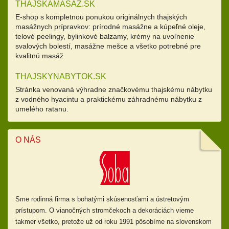
THAJSKAMASAZ.SK
E-shop s kompletnou ponukou originálnych thajských
masážnych prípravkov: prírodné masážne a kúpeľné oleje,
telové peelingy, bylinkové balzamy, krémy na uvoľnenie
svalových bolestí, masážne mešce a všetko potrebné pre
kvalitnú masáž.
THAJSKYNABYTOK.SK
Stránka venovaná výhradne značkovému thajskému nábytku
z vodného hyacintu a praktickému záhradnému nábytku z
umelého ratanu.
O NÁS
Sme rodinná firma s bohatými skúsenosťami a ústretovým
prístupom.
O vianočných stromčekoch a dekoráciách vieme
takmer všetko, pretože už od
roku 1991 pôsobíme na slovenskom