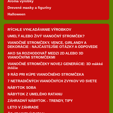
Aroma výrobky
Drevené masky a figuríny
Halloween
RÝCHLE VYHĽADÁVANIE VÝROBKOV
UMELÝ ALEBO ŽIVÝ VIANOČNÝ STROMČEK?
VIANOČNÉ STROMČEKY, VENCE, GIRLANDY A
DEKORÁCIE : NAJČASTEJŠIE OTÁZKY A ODPOVEDE
AKO SA ROZHODOVAŤ MEDZI 2D ALEBO 3D
VIANOČNÝMI STROMČEKMI
VIANOČNÉ STROMČEKY NOVEJ GENERÁCIE: 3D mäkké
ihličie
9 RÁD PRI KÚPE VIANOČNÉHO STROMČEKA
7 NETRADIČNÝCH VIANOČNÝCH ZVYKOV VO SVETE
NÁBYTOK SOBA
NÁBYTOK Z UMELÉHO RATANU
ZÁHRADNÝ NÁBYTOK - TRENDY, TIPY
LETO V ZÁHRADE