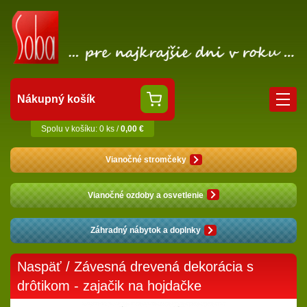
Nákupný košík
Spolu v košíku: 0 ks /
0,00 €
Vianočné stromčeky
Vianočné ozdoby a osvetlenie
Záhradný nábytok a doplnky
Naspäť
/ Závesná drevená dekorácia s
drôtikom - zajačik na hojdačke