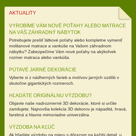
AKTUALITY
VYROBÍME VÁM NOVÉ POŤAHY ALEBO MATRACE
NA VÁŠ ZÁHRADNÝ NÁBYTOK
Potrebujete prešiť látkové poťahy alebo kompletne vymeniť
molitanové matrace a vankúše na Vašom záhradnom
nábytku? Zabezpečíme Vám nové poťahy na akýkoľvek
rozmer matraca alebo vankúša.
PÚTAVÉ JARNÉ DEKORÁCIE
Vyberte si z nádherných farieb a motívov jarných ozdôb v
skutočne gigantických rozmeroch.
HĽADÁTE ORIGINÁLNU VÝZDOBU?
Objavte naše nadrozmerné 3D dekorácie, ktoré si určite
zamilujete. Najnovšia kolekcia 3D dekorov je nápaditá, hravá,
farebná a hlavne mimoriadne univerzálna.
VÝZDOBA NA KĽÚČ
Ak hľadáte výzdobu na mieru s dôrazom na každý detail, u