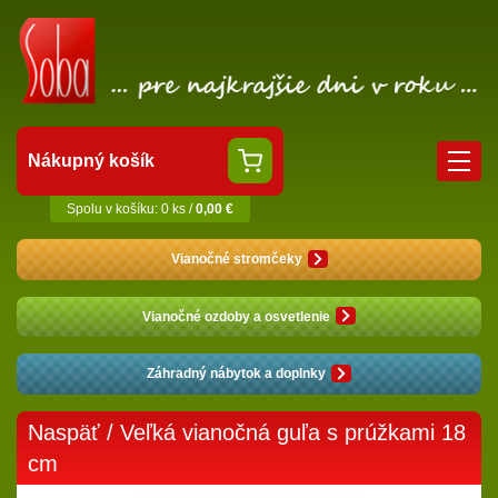
Nákupný košík
Spolu v košíku: 0 ks /
0,00 €
Vianočné stromčeky
Vianočné ozdoby a osvetlenie
Záhradný nábytok a doplnky
Naspäť
/ Veľká vianočná guľa s prúžkami 18
cm