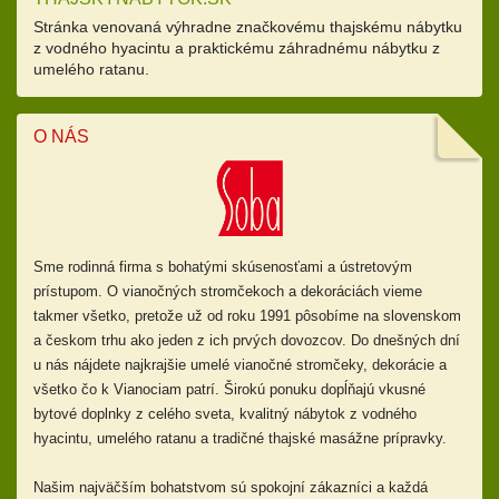
Stránka venovaná výhradne značkovému thajskému nábytku
z vodného hyacintu a praktickému záhradnému nábytku z
umelého ratanu.
O NÁS
Sme rodinná firma s bohatými skúsenosťami a ústretovým
prístupom.
O vianočných stromčekoch a dekoráciách vieme
takmer všetko, pretože už od
roku 1991 pôsobíme na slovenskom
a českom trhu ako jeden z ich prvých dovozcov. Do dnešných dní
u nás nájdete najkrajšie umelé vianočné stromčeky, dekorácie a
všetko čo k Vianociam patrí. Širokú ponuku dopĺňajú
vkusné
bytové doplnky z celého sveta, kvalitný nábytok z vodného
hyacintu, umelého ratanu a tradičné thajské masážne prípravky.
Našim najväčším bohatstvom sú spokojní zákazníci a každá