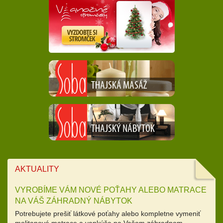
AKTUALITY
VYROBÍME VÁM NOVÉ POŤAHY ALEBO MATRACE
NA VÁŠ ZÁHRADNÝ NÁBYTOK
Potrebujete prešiť látkové poťahy alebo kompletne vymeniť