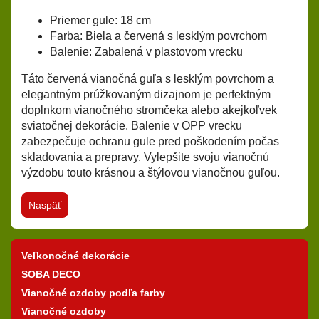
Priemer gule: 18 cm
Farba: Biela a červená s lesklým povrchom
Balenie: Zabalená v plastovom vrecku
Táto červená vianočná guľa s lesklým povrchom a
elegantným prúžkovaným dizajnom je perfektným
doplnkom vianočného stromčeka alebo akejkoľvek
sviatočnej dekorácie. Balenie v OPP vrecku
zabezpečuje ochranu gule pred poškodením počas
skladovania a prepravy. Vylepšite svoju vianočnú
výzdobu touto krásnou a štýlovou vianočnou guľou.
Naspäť
Veľkonočné dekorácie
SOBA DECO
Vianočné ozdoby podľa farby
Vianočné ozdoby