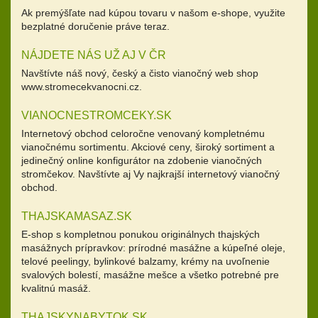
Ak premýšľate nad kúpou tovaru v našom e-shope, využite
bezplatné doručenie práve teraz.
NÁJDETE NÁS UŽ AJ V ČR
Navštívte náš nový, český a čisto vianočný web shop
www.stromecekvanocni.cz.
VIANOCNESTROMCEKY.SK
Internetový obchod celoročne venovaný kompletnému
vianočnému sortimentu. Akciové ceny, široký sortiment a
jedinečný online konfigurátor na zdobenie vianočných
stromčekov. Navštívte aj Vy najkrajší internetový vianočný
obchod.
THAJSKAMASAZ.SK
E-shop s kompletnou ponukou originálnych thajských
masážnych prípravkov: prírodné masážne a kúpeľné oleje,
telové peelingy, bylinkové balzamy, krémy na uvoľnenie
svalových bolestí, masážne mešce a všetko potrebné pre
kvalitnú masáž.
THAJSKYNABYTOK.SK