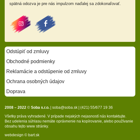
spätná odozva je pre nás impulzom naďalej sa zdokonaľovať.
Odstúpiť od zmluvy
Obchodné podmienky
Reklamácie a odstúpenie od zmluvy
Ochrana osobných údajov
Doprava
2008 – 2022
©
Soba s.r.o.
|
soba@soba.sk
|
(421) 55/677 19 36
Všetky práva vyhradené. V prípade nejakých nejasností nás kontaktujte.
Bez udelenia súhlasu nemáte oprávnenie na kopírovanie, alebo používanie
obsahu tejto www stránky.
webdesign ©
bart.sk