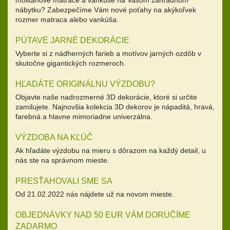
molitanové matrace a vankúše na Vašom záhradnom
nábytku? Zabezpečíme Vám nové poťahy na akýkoľvek
rozmer matraca alebo vankúša.
PÚTAVÉ JARNÉ DEKORÁCIE
Vyberte si z nádherných farieb a motívov jarných ozdôb v
skutočne gigantických rozmeroch.
HĽADÁTE ORIGINÁLNU VÝZDOBU?
Objavte naše nadrozmerné 3D dekorácie, ktoré si určite
zamilujete. Najnovšia kolekcia 3D dekorov je nápaditá, hravá,
farebná a hlavne mimoriadne univerzálna.
VÝZDOBA NA KĽÚČ
Ak hľadáte výzdobu na mieru s dôrazom na každý detail, u
nás ste na správnom mieste.
PRESŤAHOVALI SME SA
Od 21.02.2022 nás nájdete už na novom mieste.
OBJEDNÁVKY NAD 50 EUR VÁM DORUČÍME
ZADARMO