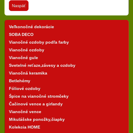
Naspäť
Veľkonočné dekorácie
SOBA DECO
Vianočné ozdoby podľa farby
Vianočné ozdoby
Vianočné gule
Svetelné reťaze,závesy a ozdoby
Vianočná keramika
Betlehémy
Fóliové ozdoby
Špice na vianočné stromčeky
Čačinové vence a girlandy
Vianočné vence
Mikulášske ponožky,čiapky
Kolekcia HOME