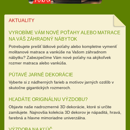
AKTUALITY
VYROBÍME VÁM NOVÉ POŤAHY ALEBO MATRACE
NA VÁŠ ZÁHRADNÝ NÁBYTOK
Potrebujete prešiť látkové poťahy alebo kompletne vymeniť
molitanové matrace a vankúše na Vašom záhradnom
nábytku? Zabezpečíme Vám nové poťahy na akýkoľvek
rozmer matraca alebo vankúša.
PÚTAVÉ JARNÉ DEKORÁCIE
Vyberte si z nádherných farieb a motívov jarných ozdôb v
skutočne gigantických rozmeroch.
HĽADÁTE ORIGINÁLNU VÝZDOBU?
Objavte naše nadrozmerné 3D dekorácie, ktoré si určite
zamilujete. Najnovšia kolekcia 3D dekorov je nápaditá, hravá,
farebná a hlavne mimoriadne univerzálna.
VÝZDOBA NA KĽÚČ