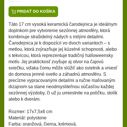
PRIDAŤ DO KOŠÍKA
Táto 17 cm vysoká keramická čarodejnica je ideálnym
doplnkom pre vytvorenie sezónnej atmosféry, ktorá
kombinuje strašidelný nádych s milými detailmi.
Čarodejnica je k dispozícii vo dvoch variantoch – s
metlou, ktorá zvýrazňuje jej kúzelné schopnosti, alebo
s tekvicou, ktorá reprezentuje tradičný halloweensky
motív. Jej praktickosť zvyšuje aj otvor na čajovú
sviečku, vďaka čomu môže slúžiť ako svietnik a vniesť
do domova jemné svetlo a záhadnú atmosféru. S
precízne vypracovanými detailmi a ručne maľovaným
dizajnom sa stane neodmysliteľnou súčasťou každej
sezónnej výzdoby, či už ju umiestnite na poličku, stolík
alebo k dverám.
Rozmer: 17x7,5x6 cm
Materiál: polystone
Farba: oranžová, čierna, krémová.