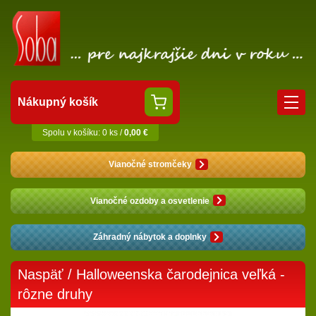
Nákupný košík
Spolu v košíku: 0 ks /
0,00 €
Vianočné stromčeky
Vianočné ozdoby a osvetlenie
Záhradný nábytok a doplnky
Naspäť
/ Halloweenska čarodejnica veľká -
rôzne druhy