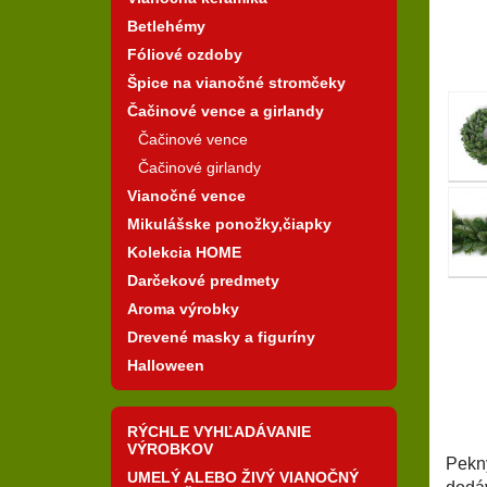
Betlehémy
Fóliové ozdoby
Špice na vianočné stromčeky
Čačinové vence a girlandy
Čačinové vence
Čačinové girlandy
Vianočné vence
Mikulášske ponožky,čiapky
Kolekcia HOME
Darčekové predmety
Aroma výrobky
Drevené masky a figuríny
Halloween
RÝCHLE VYHĽADÁVANIE
VÝROBKOV
Pek
UMELÝ ALEBO ŽIVÝ VIANOČNÝ