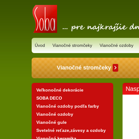
Úvod
Vianočné stromčeky
Vianočné ozdoby
Vianočné stromčeky
Nasp
Veľkonočné dekorácie
SOBA DECO
Vianočné ozdoby podľa farby
Vianočné ozdoby
Vianočné gule
Svetelné reťaze,závesy a ozdoby
Vianočná keramika