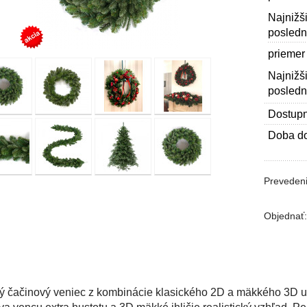
Najnižš
posledn
priemer
Najnižš
posledn
Dostupn
Doba do
Prevedeni
Objednať
ný
čačinový veniec
z kombinácie klasického 2D a mäkkého 3D um