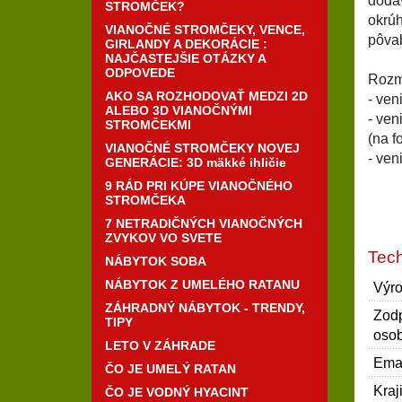
dodáv
STROMČEK?
okrúh
VIANOČNÉ STROMČEKY, VENCE,
pôvab
GIRLANDY A DEKORÁCIE :
NAJČASTEJŠIE OTÁZKY A
ODPOVEDE
Rozm
AKO SA ROZHODOVAŤ MEDZI 2D
- ven
ALEBO 3D VIANOČNÝMI
- ven
STROMČEKMI
(na fo
VIANOČNÉ STROMČEKY NOVEJ
- ven
GENERÁCIE: 3D mäkké ihličie
9 RÁD PRI KÚPE VIANOČNÉHO
STROMČEKA
7 NETRADIČNÝCH VIANOČNÝCH
ZVYKOV VO SVETE
Tech
NÁBYTOK SOBA
NÁBYTOK Z UMELÉHO RATANU
Výro
ZÁHRADNÝ NÁBYTOK - TRENDY,
Zod
TIPY
osob
LETO V ZÁHRADE
Emai
ČO JE UMELÝ RATAN
Kraj
ČO JE VODNÝ HYACINT