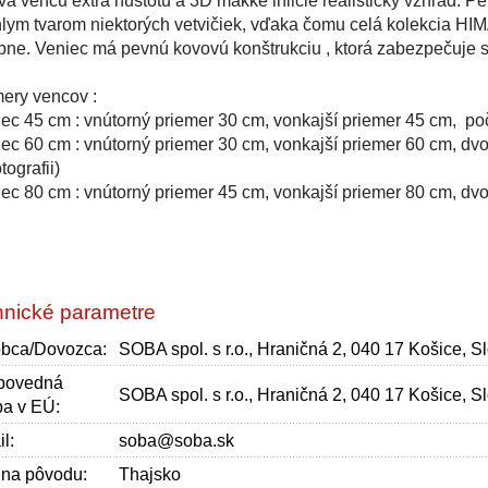
a vencu extra hustotu a 3D mäkké ihličie realistický vzhľad. P
lym tvarom niektorých vetvičiek, vďaka čomu celá kolekcia H
ne. Veniec má pevnú kovovú konštrukciu , ktorá zabezpečuje st
ery vencov :
iec 45 cm : vnútorný priemer 30 cm, vonkajší priemer 45 cm, po
iec 60 cm : vnútorný priemer 30 cm, vonkajší priemer 60 cm, dvo
tografii)
iec 80 cm : vnútorný priemer 45 cm, vonkajší priemer 80 cm, dvo
nické parametre
bca/Dovozca:
SOBA spol. s r.o., Hraničná 2, 040 17 Košice, 
povedná
SOBA spol. s r.o., Hraničná 2, 040 17 Košice, 
a v EÚ:
l:
soba@soba.sk
ina pôvodu:
Thajsko