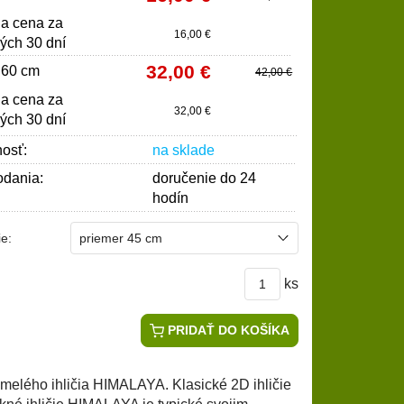
ia cena za
16,00 €
ých 30 dní
32,00 €
 60 cm
42,00 €
ia cena za
32,00 €
ých 30 dní
osť:
na sklade
dania:
doručenie do 24
hodín
e:
ks
:
PRIDAŤ DO KOŠÍKA
elého ihličia HIMALAYA. Klasické 2D ihličie