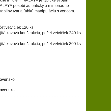
ekné ihličie HIMALAYA je typické svojim
IMALAYA pôsobí autenticky a mimoriadne
abilný tvar a ľahkú manipuláciu s vencom.
čet vetvičiek 120 ks
jitá kovová konštrukcia, počet vetvičiek 240 ks
jitá kovová konštrukcia, počet vetvičiek 300 ks
Slovensko
Slovensko