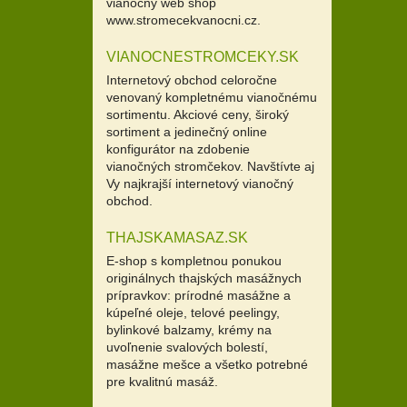
vianočný web shop
www.stromecekvanocni.cz.
VIANOCNESTROMCEKY.SK
Internetový obchod celoročne
venovaný kompletnému vianočnému
sortimentu. Akciové ceny, široký
sortiment a jedinečný online
konfigurátor na zdobenie
vianočných stromčekov. Navštívte aj
Vy najkrajší internetový vianočný
obchod.
THAJSKAMASAZ.SK
E-shop s kompletnou ponukou
originálnych thajských masážnych
prípravkov: prírodné masážne a
kúpeľné oleje, telové peelingy,
bylinkové balzamy, krémy na
uvoľnenie svalových bolestí,
masážne mešce a všetko potrebné
pre kvalitnú masáž.