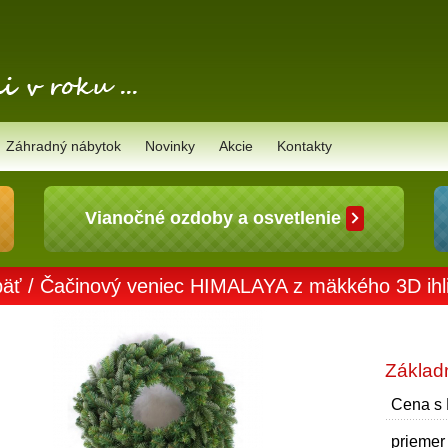
Záhradný nábytok
Novinky
Akcie
Kontakty
Vianočné ozdoby a osvetlenie
äť
/ Čačinový veniec HIMALAYA z mäkkého 3D ihli
Základ
Cena s
priemer