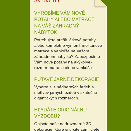
AKTUALITY
VYROBÍME VÁM NOVÉ
POŤAHY ALEBO MATRACE
NA VÁŠ ZÁHRADNÝ
NÁBYTOK
Potrebujete prešiť látkové poťahy
alebo kompletne vymeniť molitanové
matrace a vankúše na Vašom
záhradnom nábytku? Zabezpečíme
Vám nové poťahy na akýkoľvek
rozmer matraca alebo vankúša.
PÚTAVÉ JARNÉ DEKORÁCIE
Vyberte si z nádherných farieb a
motívov jarných ozdôb v skutočne
gigantických rozmeroch.
HĽADÁTE ORIGINÁLNU
VÝZDOBU?
Objavte naše nadrozmerné 3D
dekorácie, ktoré si určite zamilujete.