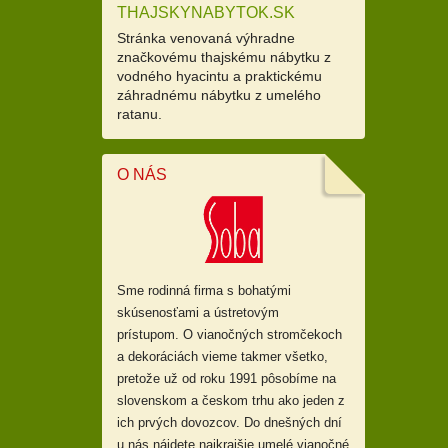
THAJSKYNABYTOK.SK
Stránka venovaná výhradne
značkovému thajskému nábytku z
vodného hyacintu a praktickému
záhradnému nábytku z umelého
ratanu.
O NÁS
Sme rodinná firma s bohatými
skúsenosťami a ústretovým
prístupom.
O vianočných stromčekoch
a dekoráciách vieme takmer všetko,
pretože už od
roku 1991 pôsobíme na
slovenskom a českom trhu ako jeden z
ich prvých dovozcov. Do dnešných dní
u nás nájdete najkrajšie umelé vianočné