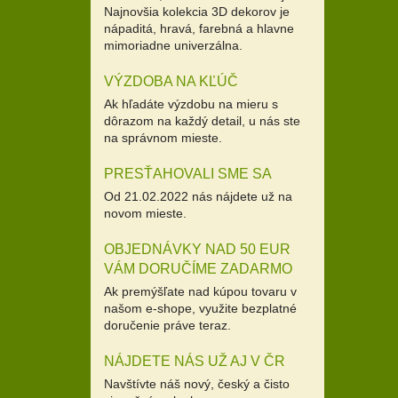
Najnovšia kolekcia 3D dekorov je
nápaditá, hravá, farebná a hlavne
mimoriadne univerzálna.
VÝZDOBA NA KĽÚČ
Ak hľadáte výzdobu na mieru s
dôrazom na každý detail, u nás ste
na správnom mieste.
PRESŤAHOVALI SME SA
Od 21.02.2022 nás nájdete už na
novom mieste.
OBJEDNÁVKY NAD 50 EUR
VÁM DORUČÍME ZADARMO
Ak premýšľate nad kúpou tovaru v
našom e-shope, využite bezplatné
doručenie práve teraz.
NÁJDETE NÁS UŽ AJ V ČR
Navštívte náš nový, český a čisto