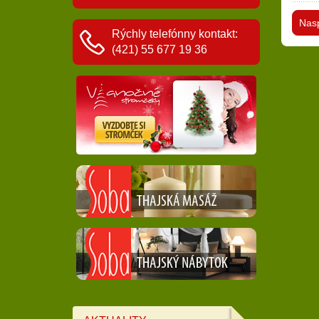
Nas
Rýchly telefónny kontakt:
(421) 55 677 19 36