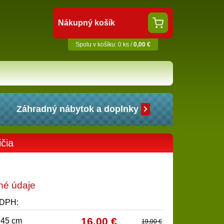
Nákupný košík
Spolu v košíku: 0 ks /
0,00 €
Záhradný nábytok a doplnky
čia
né údaje
 DPH:
16,00 €
 45 cm
19,00 €