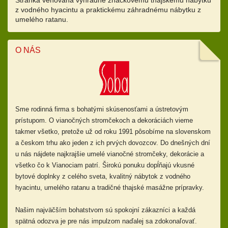
z vodného hyacintu a praktickému záhradnému nábytku z
umelého ratanu.
O NÁS
Sme rodinná firma s bohatými skúsenosťami a ústretovým
prístupom.
O vianočných stromčekoch a dekoráciách vieme
takmer všetko, pretože už od
roku 1991 pôsobíme na slovenskom
a českom trhu ako jeden z ich prvých dovozcov. Do dnešných dní
u nás nájdete najkrajšie umelé vianočné stromčeky, dekorácie a
všetko čo k Vianociam patrí. Širokú ponuku dopĺňajú
vkusné
bytové doplnky z celého sveta, kvalitný nábytok z vodného
hyacintu, umelého ratanu a tradičné thajské masážne prípravky.
Našim najväčším bohatstvom sú spokojní zákazníci a každá
spätná odozva je pre nás impulzom naďalej sa zdokonaľovať.