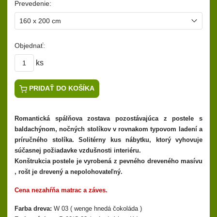
Prevedenie:
Objednať:
ks
PRIDAŤ DO KOŠÍKA
Romantická spálňova zostava pozostávajúca z postele s
baldachýnom, nočných stolíkov v rovnakom typovom ladení a
príručného stolíka. Solitérny kus nábytku, ktorý vyhovuje
súčasnej požiadavke vzdušnosti interiéru.
Konštrukcia postele je vyrobená z pevného dreveného masívu
, rošt je drevený a nepolohovateľný.
Cena nezahŕňa matrac a záves.
Farba dreva:
W 03 ( wenge hnedá čokoláda )