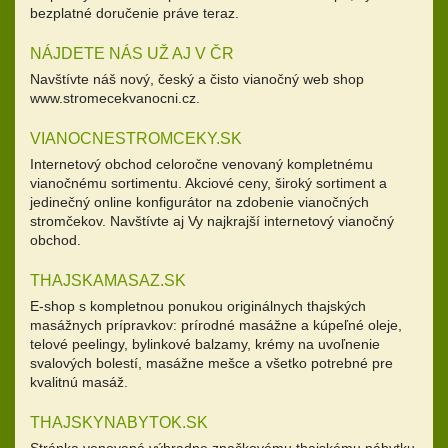
bezplatné doručenie práve teraz.
NÁJDETE NÁS UŽ AJ V ČR
Navštívte náš nový, český a čisto vianočný web shop
www.stromecekvanocni.cz.
VIANOCNESTROMCEKY.SK
Internetový obchod celoročne venovaný kompletnému
vianočnému sortimentu. Akciové ceny, široký sortiment a
jedinečný online konfigurátor na zdobenie vianočných
stromčekov. Navštívte aj Vy najkrajší internetový vianočný
obchod.
THAJSKAMASAZ.SK
E-shop s kompletnou ponukou originálnych thajských
masážnych prípravkov: prírodné masážne a kúpeľné oleje,
telové peelingy, bylinkové balzamy, krémy na uvoľnenie
svalových bolestí, masážne mešce a všetko potrebné pre
kvalitnú masáž.
THAJSKYNABYTOK.SK
Stránka venovaná výhradne značkovému thajskému nábytku