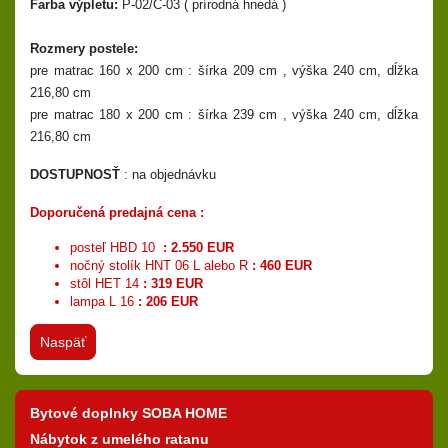
Farba výpletu:
P-02/C-03 ( prírodná hnedá )
Rozmery postele:
pre matrac 160 x 200 cm : šírka 209 cm , výška 240 cm, dĺžka
216,80 cm
pre matrac 180 x 200 cm : šírka 239 cm , výška 240 cm, dĺžka
216,80 cm
DOSTUPNOSŤ
: na objednávku
Doporučená predajná cena :
posteľ HBD 10
: 2.550 EUR
nočný stolík HNT 06 L alebo R
: 460 EUR
stôl HET 14
: 319 EUR
( skladom )
lampa L 16
: 206 EUR
( skladom )
Naspäť
Bytové doplnky SOBA HOME
Nábytok z umelého ratanu