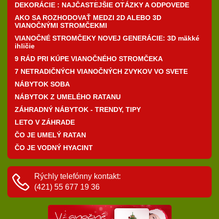
DEKORÁCIE : NAJČASTEJŠIE OTÁZKY A ODPOVEDE
AKO SA ROZHODOVAŤ MEDZI 2D ALEBO 3D
VIANOČNÝMI STROMČEKMI
VIANOČNÉ STROMČEKY NOVEJ GENERÁCIE: 3D mäkké
ihličie
9 RÁD PRI KÚPE VIANOČNÉHO STROMČEKA
7 NETRADIČNÝCH VIANOČNÝCH ZVYKOV VO SVETE
NÁBYTOK SOBA
NÁBYTOK Z UMELÉHO RATANU
ZÁHRADNÝ NÁBYTOK - TRENDY, TIPY
LETO V ZÁHRADE
ČO JE UMELÝ RATAN
ČO JE VODNÝ HYACINT
Rýchly telefónny kontakt:
(421) 55 677 19 36