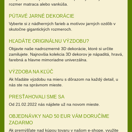
rozmer matraca alebo vankúša.
PÚTAVÉ JARNÉ DEKORÁCIE
Vyberte si z nádherných farieb a motívov jarných ozdôb v
skutočne gigantických rozmeroch.
HĽADÁTE ORIGINÁLNU VÝZDOBU?
Objavte naše nadrozmerné 3D dekorácie, ktoré si určite
zamilujete. Najnovšia kolekcia 3D dekorov je nápaditá, hravá,
farebná a hlavne mimoriadne univerzálna.
VÝZDOBA NA KĽÚČ
Ak hľadáte výzdobu na mieru s dôrazom na každý detail, u
nás ste na správnom mieste.
PRESŤAHOVALI SME SA
Od 21.02.2022 nás nájdete už na novom mieste.
OBJEDNÁVKY NAD 50 EUR VÁM DORUČÍME
ZADARMO
Ak premýšľate nad kúpou tovaru v našom e-shope, využite