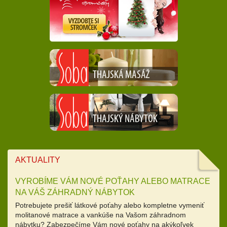
AKTUALITY
VYROBÍME VÁM NOVÉ POŤAHY ALEBO MATRACE
NA VÁŠ ZÁHRADNÝ NÁBYTOK
Potrebujete prešiť látkové poťahy alebo kompletne vymeniť
molitanové matrace a vankúše na Vašom záhradnom
nábytku? Zabezpečíme Vám nové poťahy na akýkoľvek