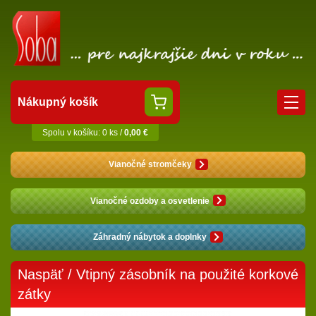
Nákupný košík
Spolu v košíku: 0 ks /
0,00 €
Vianočné stromčeky
Vianočné ozdoby a osvetlenie
Záhradný nábytok a doplnky
Naspäť
/ Vtipný zásobník na použité korkové
zátky