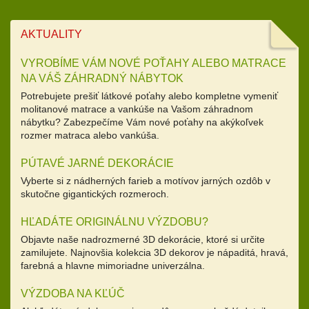
AKTUALITY
VYROBÍME VÁM NOVÉ POŤAHY ALEBO MATRACE
NA VÁŠ ZÁHRADNÝ NÁBYTOK
Potrebujete prešiť látkové poťahy alebo kompletne vymeniť
molitanové matrace a vankúše na Vašom záhradnom
nábytku? Zabezpečíme Vám nové poťahy na akýkoľvek
rozmer matraca alebo vankúša.
PÚTAVÉ JARNÉ DEKORÁCIE
Vyberte si z nádherných farieb a motívov jarných ozdôb v
skutočne gigantických rozmeroch.
HĽADÁTE ORIGINÁLNU VÝZDOBU?
Objavte naše nadrozmerné 3D dekorácie, ktoré si určite
zamilujete. Najnovšia kolekcia 3D dekorov je nápaditá, hravá,
farebná a hlavne mimoriadne univerzálna.
VÝZDOBA NA KĽÚČ