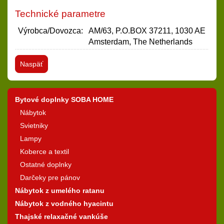
Technické parametre
Výrobca/Dovozca:
AM/63, P.O.BOX 37211, 1030 AE
Amsterdam, The Netherlands
Naspäť
Bytové doplnky SOBA HOME
Nábytok
Svietniky
Lampy
Koberce a textil
Ostatné doplnky
Darčeky pre pánov
Nábytok z umelého ratanu
Nábytok z vodného hyacintu
Thajské relaxačné vankúše