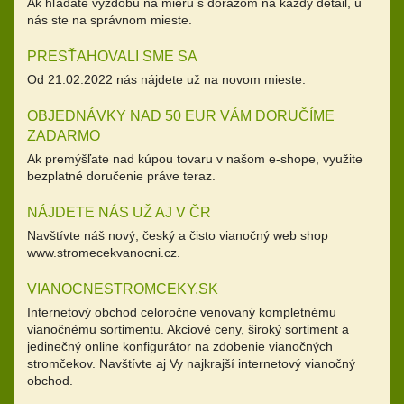
Ak hľadáte výzdobu na mieru s dôrazom na každý detail, u
nás ste na správnom mieste.
PRESŤAHOVALI SME SA
Od 21.02.2022 nás nájdete už na novom mieste.
OBJEDNÁVKY NAD 50 EUR VÁM DORUČÍME
ZADARMO
Ak premýšľate nad kúpou tovaru v našom e-shope, využite
bezplatné doručenie práve teraz.
NÁJDETE NÁS UŽ AJ V ČR
Navštívte náš nový, český a čisto vianočný web shop
www.stromecekvanocni.cz.
VIANOCNESTROMCEKY.SK
Internetový obchod celoročne venovaný kompletnému
vianočnému sortimentu. Akciové ceny, široký sortiment a
jedinečný online konfigurátor na zdobenie vianočných
stromčekov. Navštívte aj Vy najkrajší internetový vianočný
obchod.