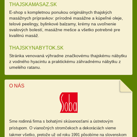
THAJSKAMASAZ.SK
E-shop s kompletnou ponukou originálnych thajských
masážnych prípravkov: prírodné masážne a kúpeľné oleje,
telové peelingy, bylinkové balzamy, krémy na uvoľnenie
svalových bolestí, masážne mešce a všetko potrebné pre
kvalitnú masáž.
THAJSKYNABYTOK.SK
Stránka venovaná výhradne značkovému thajskému nábytku
z vodného hyacintu a praktickému záhradnému nábytku z
umelého ratanu.
O NÁS
Sme rodinná firma s bohatými skúsenosťami a ústretovým
prístupom.
O vianočných stromčekoch a dekoráciách vieme
takmer všetko, pretože už od
roku 1991 pôsobíme na slovenskom