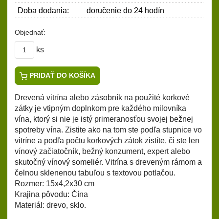
Doba dodania:
doručenie do 24 hodín
Objednať:
ks
PRIDAŤ DO KOŠÍKA
Drevená vitrína alebo zásobník na použité korkové
zátky je vtipným doplnkom pre každého milovníka
vína, ktorý si nie je istý primeranosťou svojej bežnej
spotreby vína. Zistite ako na tom ste podľa stupnice vo
vitríne a podľa počtu korkových zátok zistíte, či ste len
vínový začiatočník, bežný konzument, expert alebo
skutočný vínový someliér. Vitrína s dreveným rámom a
čelnou sklenenou tabuľou s textovou potlačou.
Rozmer: 15x4,2x30 cm
Krajina pôvodu: Čína
Materiál: drevo, sklo.