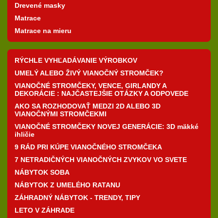
Drevené masky
Matrace
Matrace na mieru
RÝCHLE VYHĽADÁVANIE VÝROBKOV
UMELÝ ALEBO ŽIVÝ VIANOČNÝ STROMČEK?
VIANOČNÉ STROMČEKY, VENCE, GIRLANDY A
DEKORÁCIE : NAJČASTEJŠIE OTÁZKY A ODPOVEDE
AKO SA ROZHODOVAŤ MEDZI 2D ALEBO 3D
VIANOČNÝMI STROMČEKMI
VIANOČNÉ STROMČEKY NOVEJ GENERÁCIE: 3D mäkké
ihličie
9 RÁD PRI KÚPE VIANOČNÉHO STROMČEKA
7 NETRADIČNÝCH VIANOČNÝCH ZVYKOV VO SVETE
NÁBYTOK SOBA
NÁBYTOK Z UMELÉHO RATANU
ZÁHRADNÝ NÁBYTOK - TRENDY, TIPY
LETO V ZÁHRADE