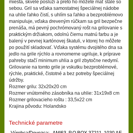
miesta, skvele poslúži a preto ho môžete mať stále so
sebou. Gril sa vďaka samostatnej špeciálnej nádobe
na uhlie ľahko čistí, s uhlím sa ľahko a bezproblémovo
manipuluje, vďaka dreveným rúčkam sa gril bezpečne
prenáša, má pevný pochrómovaný rošt na grilovanie s
praktickým držiakom, odolnú čiernu matnú farbu a je
balený v pevnej kartónovej škatuli, v ktorej ho môžete
po použití skladovať. Vďaka systému dvojitého dna sa
jedlo na grile rýchlo a rovnomerne ugriluje, k príprave
pahreby stačí minimum uhlia a gril zbytočne nedymí.
Grilovanie na tomto grile je vskutku bezproblémové,
rýchle, praktické, čistotné a bez potreby špeciálnej
údržby.
Rozmer grilu: 32x20x20 cm
Rozmer vnútorného zásobníka na uhlie: 31x19x8 cm
Rozmer grilovacieho roštu : 33,5x22 cm
Krajina pôvodu: Holandsko
Technické parametre
Výrobca/Dovozca:
AM/63, P.O.BOX 37211, 1030 AE