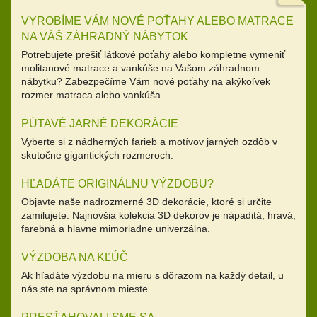
VYROBÍME VÁM NOVÉ POŤAHY ALEBO MATRACE
NA VÁŠ ZÁHRADNÝ NÁBYTOK
Potrebujete prešiť látkové poťahy alebo kompletne vymeniť
molitanové matrace a vankúše na Vašom záhradnom
nábytku? Zabezpečíme Vám nové poťahy na akýkoľvek
rozmer matraca alebo vankúša.
PÚTAVÉ JARNÉ DEKORÁCIE
Vyberte si z nádherných farieb a motívov jarných ozdôb v
skutočne gigantických rozmeroch.
HĽADÁTE ORIGINÁLNU VÝZDOBU?
Objavte naše nadrozmerné 3D dekorácie, ktoré si určite
zamilujete. Najnovšia kolekcia 3D dekorov je nápaditá, hravá,
farebná a hlavne mimoriadne univerzálna.
VÝZDOBA NA KĽÚČ
Ak hľadáte výzdobu na mieru s dôrazom na každý detail, u
nás ste na správnom mieste.