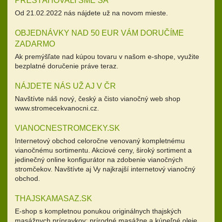
PRESŤAHOVALI SME SA
Od 21.02.2022 nás nájdete už na novom mieste.
OBJEDNÁVKY NAD 50 EUR VÁM DORUČÍME
ZADARMO
Ak premýšľate nad kúpou tovaru v našom e-shope, využite
bezplatné doručenie práve teraz.
NÁJDETE NÁS UŽ AJ V ČR
Navštívte náš nový, český a čisto vianočný web shop
www.stromecekvanocni.cz.
VIANOCNESTROMCEKY.SK
Internetový obchod celoročne venovaný kompletnému
vianočnému sortimentu. Akciové ceny, široký sortiment a
jedinečný online konfigurátor na zdobenie vianočných
stromčekov. Navštívte aj Vy najkrajší internetový vianočný
obchod.
THAJSKAMASAZ.SK
E-shop s kompletnou ponukou originálnych thajských
masážnych prípravkov: prírodné masážne a kúpeľné oleje,