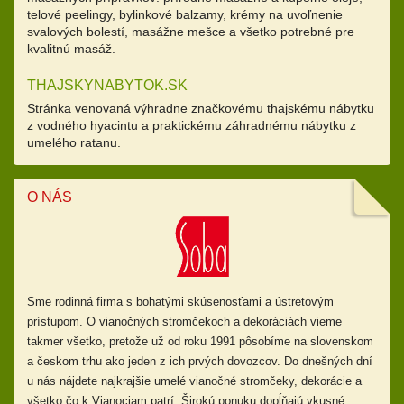
telové peelingy, bylinkové balzamy, krémy na uvoľnenie
svalových bolestí, masážne mešce a všetko potrebné pre
kvalitnú masáž.
THAJSKYNABYTOK.SK
Stránka venovaná výhradne značkovému thajskému nábytku
z vodného hyacintu a praktickému záhradnému nábytku z
umelého ratanu.
O NÁS
Sme rodinná firma s bohatými skúsenosťami a ústretovým
prístupom.
O vianočných stromčekoch a dekoráciách vieme
takmer všetko, pretože už od
roku 1991 pôsobíme na slovenskom
a českom trhu ako jeden z ich prvých dovozcov. Do dnešných dní
u nás nájdete najkrajšie umelé vianočné stromčeky, dekorácie a
všetko čo k Vianociam patrí. Širokú ponuku dopĺňajú
vkusné