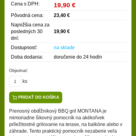
Cena s DPH:
19,90 €
Pôvodná cena:
23,40 €
Najnižšia cena za
posledných 30
19,90 €
dní:
Dostupnosť:
na sklade
Doba dodania:
doručenie do 24 hodín
Objednať:
ks
PRIDAŤ DO KOŠÍKA
Prenosný obdĺžnikový BBQ
gril
MONTANA je
mimoriadne šikovný pomocník na akékoľvek
príležitostné grilovanie na terase, na balkóne alebo v
záhrade. Tento praktický pomocník nezaberie veľa