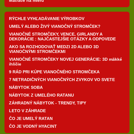
Matrace na mieru
RÝCHLE VYHĽADÁVANIE VÝROBKOV
UMELÝ ALEBO ŽIVÝ VIANOČNÝ STROMČEK?
VIANOČNÉ STROMČEKY, VENCE, GIRLANDY A
DEKORÁCIE : NAJČASTEJŠIE OTÁZKY A ODPOVEDE
AKO SA ROZHODOVAŤ MEDZI 2D ALEBO 3D
VIANOČNÝMI STROMČEKMI
VIANOČNÉ STROMČEKY NOVEJ GENERÁCIE: 3D mäkké
ihličie
9 RÁD PRI KÚPE VIANOČNÉHO STROMČEKA
7 NETRADIČNÝCH VIANOČNÝCH ZVYKOV VO SVETE
NÁBYTOK SOBA
NÁBYTOK Z UMELÉHO RATANU
ZÁHRADNÝ NÁBYTOK - TRENDY, TIPY
LETO V ZÁHRADE
ČO JE UMELÝ RATAN
ČO JE VODNÝ HYACINT