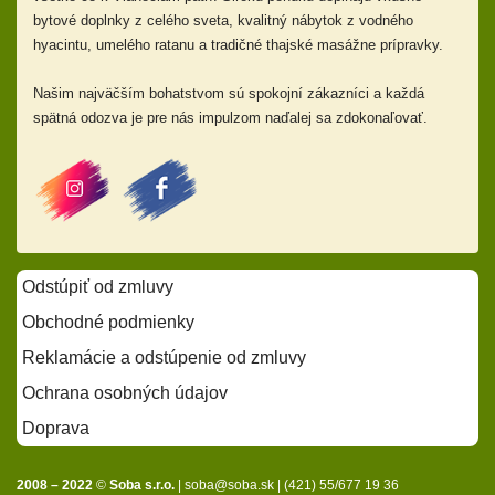
bytové doplnky z celého sveta, kvalitný nábytok z vodného
hyacintu, umelého ratanu a tradičné thajské masážne prípravky.
Našim najväčším bohatstvom sú spokojní zákazníci a každá
spätná odozva je pre nás impulzom naďalej sa zdokonaľovať.
Odstúpiť od zmluvy
Obchodné podmienky
Reklamácie a odstúpenie od zmluvy
Ochrana osobných údajov
Doprava
2008 – 2022
©
Soba s.r.o.
|
soba@soba.sk
|
(421) 55/677 19 36