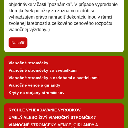
objednávke v časti "poznámka". V prípade vypredanie
ktorejkoľvek položky zo zoznamu ozdôb si
vyhradzujem právo nahradiť dekoráciu inou v rámci
zvolenej farebnosti a celkového cenového rozpočtu
vianočnej výzdoby. )
Naspäť
Vianočné stromčeky
Vianočné stromčeky so svetielkami
Vianočné stromčeky s ozdobami a svetielkami
Vianočné vence a girlandy
Kryty na stojany stromčekov
RÝCHLE VYHĽADÁVANIE VÝROBKOV
UMELÝ ALEBO ŽIVÝ VIANOČNÝ STROMČEK?
VIANOČNÉ STROMČEKY, VENCE, GIRLANDY A