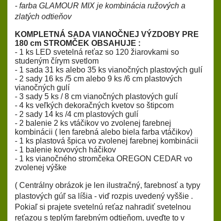
- farba GLAMOUR MIX je kombinácia ružových a
zlatých odtieňov
KOMPLETNÁ SADA VIANOČNEJ VÝZDOBY PRE
180 cm STROMČEK OBSAHUJE :
- 1 ks LED svetelná reťaz so 120 žiarovkami so
studeným čírym svetlom
- 1 sada 31 ks alebo 35 ks vianočných plastových gulí
- 2 sady 16 ks /5 cm alebo 9 ks /6 cm plastových
vianočných gulí
- 3 sady 5 ks / 8 cm vianočných plastových gulí
- 4 ks veľkých dekoračných kvetov so štipcom
- 2 sady 14 ks /4 cm plastových gulí
- 2 balenie 2 ks vtáčikov vo zvolenej farebnej
kombinácii ( len farebná alebo biela farba vtáčikov)
- 1 ks plastová špica vo zvolenej farebnej kombinácii
- 1 balenie kovových háčikov
- 1 ks vianočného stromčeka OREGON CEDAR vo
zvolenej výške
( Centrálny obrázok je len ilustračný, farebnosť a typy
plastových gúľ sa líšia - viď rozpis uvedený vyššie .
Pokiaľ si prajete svetelnú reťaz nahradiť svetelnou
reťazou s teplým farebným odtieňom, uveďte to v