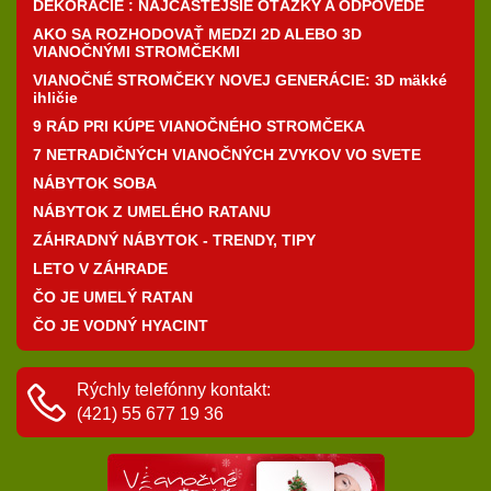
DEKORÁCIE : NAJČASTEJŠIE OTÁZKY A ODPOVEDE
AKO SA ROZHODOVAŤ MEDZI 2D ALEBO 3D
VIANOČNÝMI STROMČEKMI
VIANOČNÉ STROMČEKY NOVEJ GENERÁCIE: 3D mäkké
ihličie
9 RÁD PRI KÚPE VIANOČNÉHO STROMČEKA
7 NETRADIČNÝCH VIANOČNÝCH ZVYKOV VO SVETE
NÁBYTOK SOBA
NÁBYTOK Z UMELÉHO RATANU
ZÁHRADNÝ NÁBYTOK - TRENDY, TIPY
LETO V ZÁHRADE
ČO JE UMELÝ RATAN
ČO JE VODNÝ HYACINT
Rýchly telefónny kontakt:
(421) 55 677 19 36