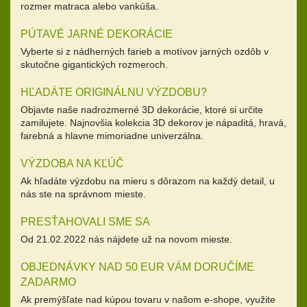
rozmer matraca alebo vankúša.
PÚTAVÉ JARNÉ DEKORÁCIE
Vyberte si z nádherných farieb a motívov jarných ozdôb v
skutočne gigantických rozmeroch.
HĽADÁTE ORIGINÁLNU VÝZDOBU?
Objavte naše nadrozmerné 3D dekorácie, ktoré si určite
zamilujete. Najnovšia kolekcia 3D dekorov je nápaditá, hravá,
farebná a hlavne mimoriadne univerzálna.
VÝZDOBA NA KĽÚČ
Ak hľadáte výzdobu na mieru s dôrazom na každý detail, u
nás ste na správnom mieste.
PRESŤAHOVALI SME SA
Od 21.02.2022 nás nájdete už na novom mieste.
OBJEDNÁVKY NAD 50 EUR VÁM DORUČÍME
ZADARMO
Ak premýšľate nad kúpou tovaru v našom e-shope, využite