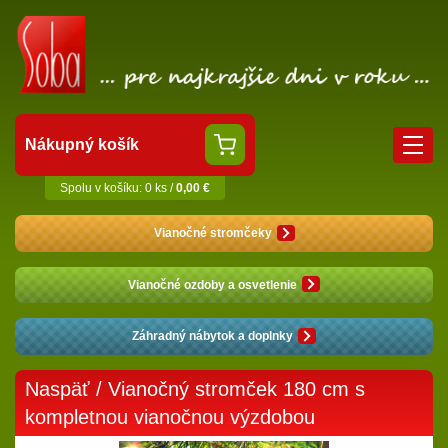
Nákupný košík
Spolu v košíku: 0 ks /
0,00 €
Vianočné stromčeky
Vianočné ozdoby a osvetlenie
Záhradný nábytok a doplnky
Naspäť
/ Vianočný stromček 180 cm s
kompletnou vianočnou výzdobou