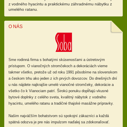
z vodného hyacintu a praktickému záhradnému nábytku z
umelého ratanu.
O NÁS
Sme rodinná firma s bohatými skúsenosťami a ústretovým
prístupom.
O vianočných stromčekoch a dekoráciách vieme
takmer všetko, pretože už od
roku 1991 pôsobíme na slovenskom
a českom trhu ako jeden z ich prvých dovozcov. Do dnešných dní
u nás nájdete najkrajšie umelé vianočné stromčeky, dekorácie a
všetko čo k Vianociam patrí. Širokú ponuku dopĺňajú
vkusné
bytové doplnky z celého sveta, kvalitný nábytok z vodného
hyacintu, umelého ratanu a tradičné thajské masážne prípravky.
Našim najväčším bohatstvom sú spokojní zákazníci a každá
spätná odozva je pre nás impulzom naďalej sa zdokonaľovať.