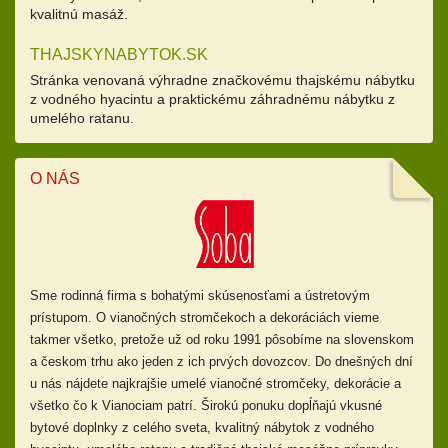
kvalitnú masáž.
THAJSKYNABYTOK.SK
Stránka venovaná výhradne značkovému thajskému nábytku
z vodného hyacintu a praktickému záhradnému nábytku z
umelého ratanu.
O NÁS
Sme rodinná firma s bohatými skúsenosťami a ústretovým
prístupom.
O vianočných stromčekoch a dekoráciách vieme
takmer všetko, pretože už od
roku 1991 pôsobíme na slovenskom
a českom trhu ako jeden z ich prvých dovozcov. Do dnešných dní
u nás nájdete najkrajšie umelé vianočné stromčeky, dekorácie a
všetko čo k Vianociam patrí. Širokú ponuku dopĺňajú
vkusné
bytové doplnky z celého sveta, kvalitný nábytok z vodného