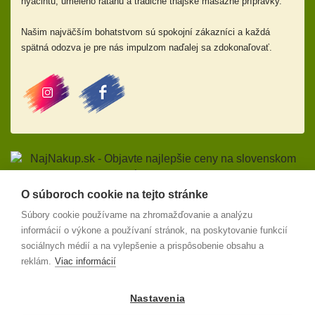
hyacintu, umelého ratanu a tradičné thajské masážne prípravky.
Našim najväčším bohatstvom sú spokojní zákazníci a každá
spätná odozva je pre nás impulzom naďalej sa zdokonaľovať.
O súboroch cookie na tejto stránke
Odstúpiť od zmluvy
Súbory cookie používame na zhromažďovanie a analýzu
Obchodné podmienky
informácií o výkone a používaní stránok, na poskytovanie funkcií
sociálnych médií a na vylepšenie a prispôsobenie obsahu a
Reklamácie a odstúpenie od zmluvy
reklám.
Viac informácií
Ochrana osobných údajov
Doprava
Nastavenia