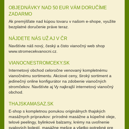
OBJEDNÁVKY NAD 50 EUR VÁM DORUČÍME
ZADARMO
Ak premýšľate nad kúpou tovaru v našom e-shope, využite
bezplatné doručenie práve teraz.
NÁJDETE NÁS UŽ AJ V ČR
Navštívte náš nový, český a čisto vianočný web shop
www.stromecekvanocni.cz.
VIANOCNESTROMCEKY.SK
Internetový obchod celoročne venovaný kompletnému
vianočnému sortimentu. Akciové ceny, široký sortiment a
jedinečný online konfigurátor na zdobenie vianočných
stromčekov. Navštívte aj Vy najkrajší internetový vianočný
obchod.
THAJSKAMASAZ.SK
E-shop s kompletnou ponukou originálnych thajských
masážnych prípravkov: prírodné masážne a kúpeľné oleje,
telové peelingy, bylinkové balzamy, krémy na uvoľnenie
svalových bolestí, masážne mešce a všetko potrebné pre